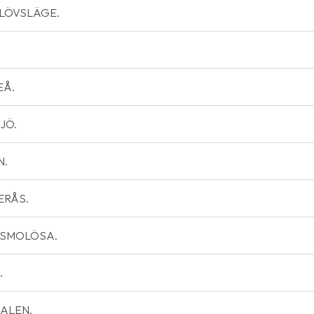
ÄSLÖVSLÄGE.
EÅ.
SJÖ.
N.
TERÅS.
VASSMOLÖSA.
.
MDALEN.