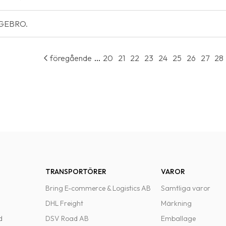
SIGEBRO.
...
föregående
20
21
22
23
24
25
26
27
28
TRANSPORTÖRER
VAROR
Bring E-commerce & Logistics AB
Samtliga varor
DHL Freight
Märkning
d
DSV Road AB
Emballage