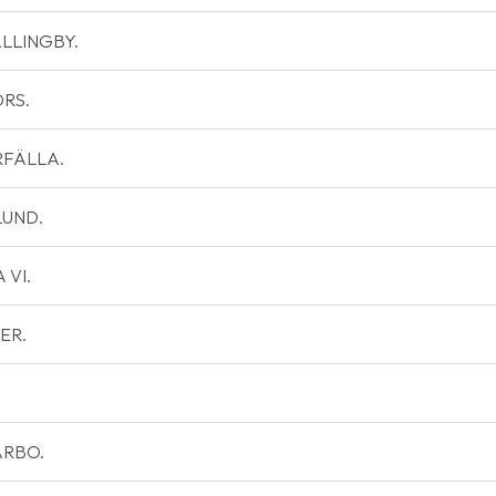
VÄLLINGBY.
ORS.
ÄRFÄLLA.
 LUND.
 VI.
KER.
ARBO.