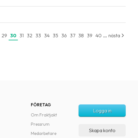
...
29
30
31
32
33
34
35
36
37
38
39
40
nästa
FÖRETAG
Logga in
Om Fraktjakt
Pressrum
Skapa konto
Medarbetare