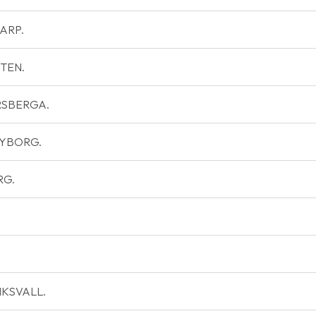
VARP.
NTEN.
ERSBERGA.
-NYBORG.
RG.
DIKSVALL.