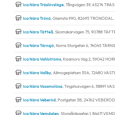
Ica Nära Träslövsläge
, Tångvägen 39, 43274 TR
Ica Nära Trönö
, Glamsta 990, 82695 TRÖNÖDAL.
Ica Nära Täfteå
, Skomakarvägen 75, 90788 TÄFT
Ica Nära Tärnsjö
, Norra Storgatan 6, 74045 TÄRN
Ica Nära Vahlströms
, Kisamors Väg 2, 59042 HOR
Ica Nära Vallby
, Allmogeplatsen 35A, 72480 VÄS
Ica Nära Vassmolösa
, Tingshusvägen 6, 38891 
Ica Nära Veberöd
, Postgatan 3B, 24762 VEBERÖD
Ica Nära Vemdalen
, Storgårdsgatan 1, 84671 VE