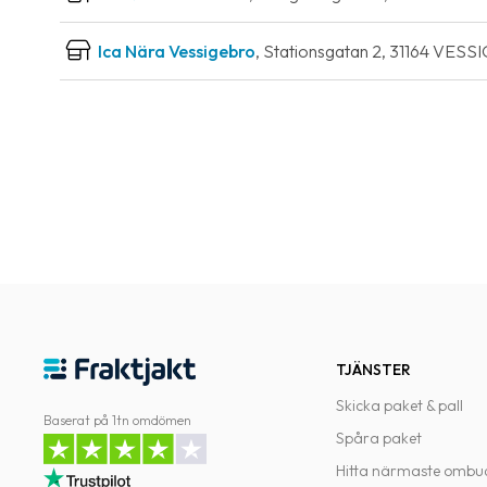
Ica Nära Vessigebro
, Stationsgatan 2, 31164 VES
TJÄNSTER
Skicka paket & pall
Baserat på 1tn omdömen
Spåra paket
Hitta närmaste ombu