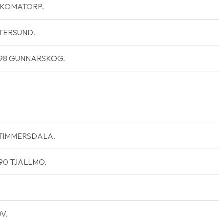
TECKOMATORP.
ÖSTERSUND.
 67198 GUNNARSKOG.
71 TIMMERSDALA.
9190 TJÄLLMO.
OV.