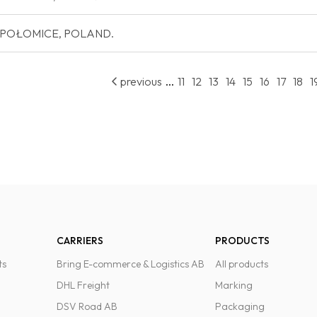
 NIEPOŁOMICE, POLAND.
...
previous
11
12
13
14
15
16
17
18
1
CARRIERS
PRODUCTS
ts
Bring E-commerce & Logistics AB
All products
DHL Freight
Marking
DSV Road AB
Packaging