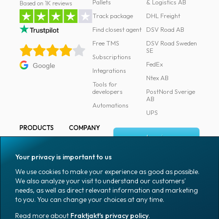
Pallets
& Logistics AB
Based on 1K reviews
Track package
DHL Freight
Find closest agent
DSV Road AB
Free TMS
DSV Road Sweden
SE
Subscriptions
FedEx
Google
Integrations
Ntex AB
Tools for
developers
PostNord Sverige
AB
Automations
UPS
PRODUCTS
COMPANY
Log in
All products
About
Fraktjakt
Marking
Your privacy is important to us
Media
Sign up
Packaging
We use cookies to make your experience as good as possible.
Coworkers
We also analyze your visit to understand our customers'
Packaging
needs, as well as direct relevant information and marketing
accessories
Job & career
to you. You can change your choices at any time.
Office goods
News archive
Read more about
Fraktjakt's privacy policy
.
English (US)
Blog