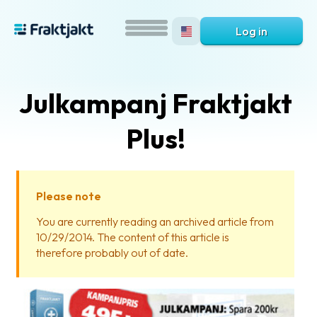
Log in
Julkampanj Fraktjakt
Plus!
Please note
What
You are currently reading an archived article from
is
10/29/2014. The content of this article is
Fraktjakt?
therefore probably out of date.
Help?
FAQ