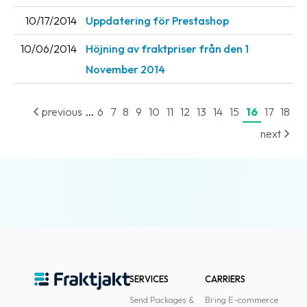
News
10/17/2014
Uppdatering för Prestashop
archive
10/06/2014
Höjning av fraktpriser från den 1
Contact
November 2014
us
Terms
...
previous
6
7
8
9
10
11
12
13
14
15
16
17
18
next
Terms
and
conditions
Privacy
Prohibited
and
dangerous
content
SERVICES
CARRIERS
Send Packages &
Bring E-commerce