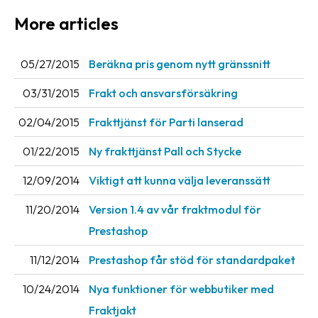
More articles
Barcode
scanner
05/27/2015
Beräkna pris genom nytt gränssnitt
Support
03/31/2015
Frakt och ansvarsförsäkring
About
the
02/04/2015
Frakttjänst för Parti lanserad
company
01/22/2015
Ny frakttjänst Pall och Stycke
About
12/09/2014
Viktigt att kunna välja leveranssätt
Fraktjakt
11/20/2014
Version 1.4 av vår fraktmodul för
Media
Prestashop
Coworkers
11/12/2014
Prestashop får stöd för standardpaket
Job
10/24/2014
Nya funktioner för webbutiker med
&
career
Fraktjakt