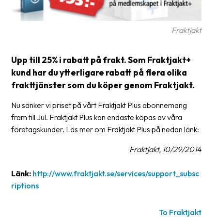
Glossary
Fraktjakt
Packing
Shipping
Upp till 25% i rabatt på frakt. Som Fraktjakt+
documents
kund har du ytterligare rabatt på flera olika
Printer
frakttjänster som du köper genom Fraktjakt.
settings
Nu sänker vi priset på vårt Fraktjakt Plus abonnemang
Customs
fram till Jul. Fraktjakt Plus kan endaste köpas av våra
declarations
företagskunder. Läs mer om Fraktjakt Plus på nedan länk:
Delivery
Fraktjakt, 10/29/2014
terms
Länk:
http://www.fraktjakt.se/services/support_subsc
Pickups
riptions
Manuals
To Fraktjakt
Downloads