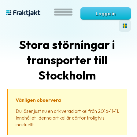
Logga in
Stora störningar i
transporter till
Stockholm
Vad
är
Vänligen observera
Fraktjakt?
Du läser just nu en arkiverad artikel från 2016-11-11.
Innehållet i denna artikel är därför troligtvis
Hjälp?
inaktuellt.
Vanliga