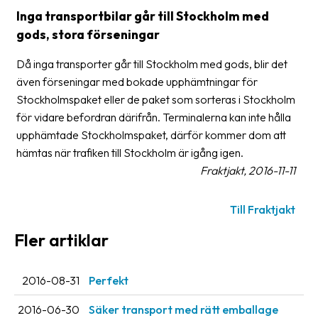
frågor
Inga transportbilar går till Stockholm med
&
gods, stora förseningar
svar
Då inga transporter går till Stockholm med gods, blir det
Ordlista
även förseningar med bokade upphämtningar för
Stockholmspaket eller de paket som sorteras i Stockholm
Paketering
för vidare befordran därifrån. Terminalerna kan inte hålla
Frakthandlingar
upphämtade Stockholmspaket, därför kommer dom att
hämtas när trafiken till Stockholm är igång igen.
Skrivarinställningar
Fraktjakt, 2016-11-11
Tulldeklarationer
Till Fraktjakt
Leveransvillkor
Fler artiklar
Upphämtningar
Manualer
2016-08-31
Perfekt
Nedladdningar
2016-06-30
Säker transport med rätt emballage