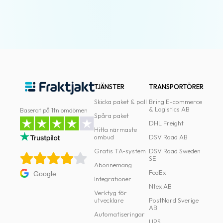
oss
Villkor
Allmänna
villkor
TJÄNSTER
TRANSPORTÖRER
Integritet
Skicka paket & pall
Bring E-commerce
Förbjudet
& Logistics AB
Baserat på 1tn omdömen
Spåra paket
och
DHL Freight
Hitta närmaste
farligt
ombud
DSV Road AB
innehåll
Gratis TA-system
DSV Road Sweden
SE
Abonnemang
FedEx
Google
Integrationer
Ntex AB
Verktyg för
utvecklare
PostNord Sverige
AB
Automatiseringar
UPS