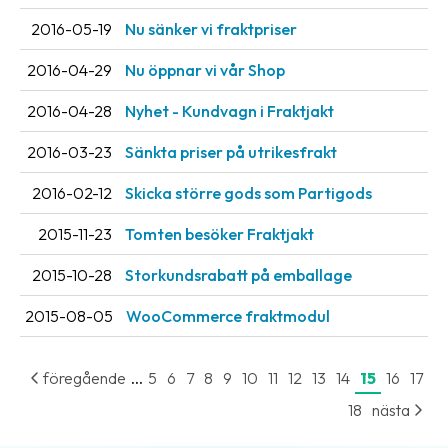
Streckkodsläsare
2016-05-19
Nu sänker vi fraktpriser
Kundtjänst
2016-04-29
Nu öppnar vi vår Shop
Om
2016-04-28
Nyhet - Kundvagn i Fraktjakt
företaget
2016-03-23
Sänkta priser på utrikesfrakt
Om
2016-02-12
Skicka större gods som Partigods
Fraktjakt
2015-11-23
Tomten besöker Fraktjakt
Pressrum
Medarbetare
2015-10-28
Storkundsrabatt på emballage
Jobb
2015-08-05
WooCommerce fraktmodul
&
karriär
...
föregående
5
6
7
8
9
10
11
12
13
14
15
16
17
Nyhetsarkiv
18
nästa
Kontakta