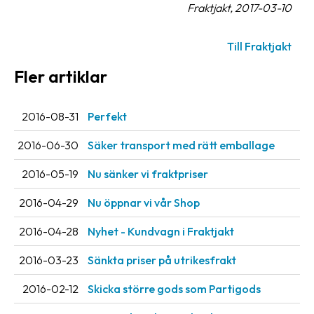
Fraktjakt, 2017-03-10
Streckkodsläsare
Kundtjänst
Till Fraktjakt
Om
Fler artiklar
företaget
2016-08-31
Perfekt
Om
Fraktjakt
2016-06-30
Säker transport med rätt emballage
Pressrum
2016-05-19
Nu sänker vi fraktpriser
Medarbetare
2016-04-29
Nu öppnar vi vår Shop
Jobb
2016-04-28
Nyhet - Kundvagn i Fraktjakt
&
karriär
2016-03-23
Sänkta priser på utrikesfrakt
Nyhetsarkiv
2016-02-12
Skicka större gods som Partigods
Kontakta