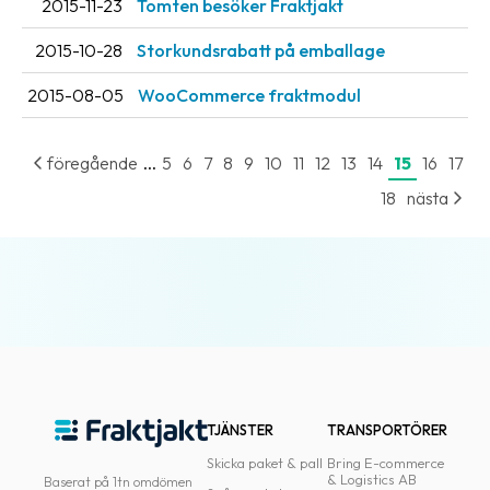
2015-11-23
Tomten besöker Fraktjakt
oss
2015-10-28
Storkundsrabatt på emballage
Villkor
2015-08-05
WooCommerce fraktmodul
Allmänna
villkor
...
föregående
5
6
7
8
9
10
11
12
13
14
15
16
17
Integritet
18
nästa
Förbjudet
och
farligt
innehåll
TJÄNSTER
TRANSPORTÖRER
Skicka paket & pall
Bring E-commerce
& Logistics AB
Baserat på 1tn omdömen