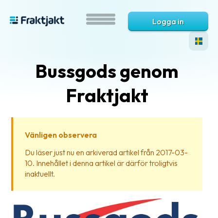
Logga in
Bussgods genom
Fraktjakt
Vänligen observera
Vad
Du läser just nu en arkiverad artikel från 2017-03-
är
10. Innehållet i denna artikel är därför troligtvis
Fraktjakt?
inaktuellt.
Hjälp?
Vanliga