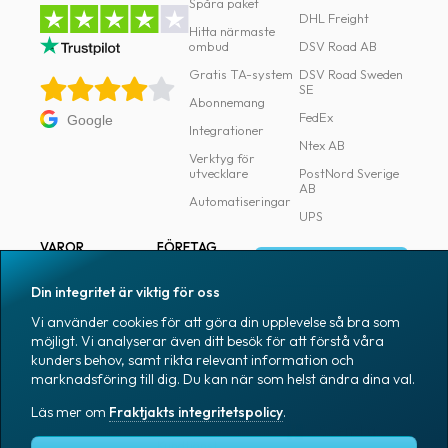
Spåra paket
DHL Freight
Hitta närmaste
ombud
DSV Road AB
Gratis TA-system
DSV Road Sweden
SE
Abonnemang
FedEx
Google
Integrationer
Ntex AB
Verktyg för
utvecklare
PostNord Sverige
AB
Automatiseringar
UPS
VAROR
FÖRETAG
Logga in
Samtliga varor
Om Fraktjakt
Din integritet är viktig för oss
Märkning
Pressrum
Vi använder cookies för att göra din upplevelse så bra som
Skapa konto
Emballage
Medarbetare
möjligt. Vi analyserar även ditt besök för att förstå våra
kunders behov, samt rikta relevant information och
Emballagetillbehör
Jobb & karriär
marknadsföring till dig. Du kan när som helst ändra dina val.
Kontorsvaror
Nyhetsarkiv
Läs mer om
Fraktjakts integritetspolicy
.
Blogg
Svenska
Kundtjänst