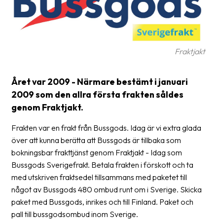
frågor
&
svar
Ordlista
Fraktjakt
Paketering
Året var 2009 - Närmare bestämt i januari
Frakthandlingar
2009 som den allra första frakten såldes
genom Fraktjakt.
Skrivarinställningar
Frakten var en frakt från Bussgods. Idag är vi extra glada
Tulldeklarationer
över att kunna berätta att Bussgods är tillbaka som
Leveransvillkor
bokningsbar frakttjänst genom Fraktjakt - Idag som
Bussgods Sverigefrakt. Betala frakten i förskott och ta
Upphämtningar
med utskriven fraktsedel tillsammans med paketet till
Manualer
något av Bussgods 480 ombud runt om i Sverige. Skicka
paket med Bussgods, inrikes och till Finland. Paket och
Nedladdningar
pall till bussgodsombud inom Sverige.