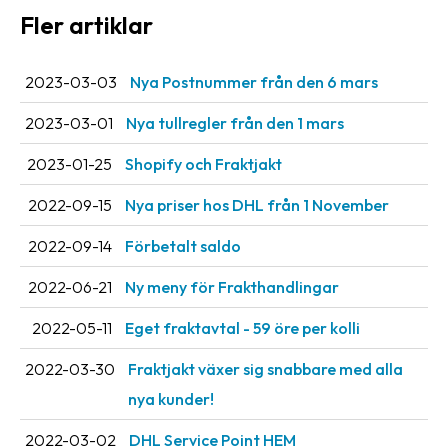
Streckkodsläsare
Fler artiklar
Kundtjänst
2023-03-03
Nya Postnummer från den 6 mars
Om
2023-03-01
Nya tullregler från den 1 mars
företaget
2023-01-25
Shopify och Fraktjakt
Om
Fraktjakt
2022-09-15
Nya priser hos DHL från 1 November
Pressrum
2022-09-14
Förbetalt saldo
Medarbetare
2022-06-21
Ny meny för Frakthandlingar
Jobb
2022-05-11
Eget fraktavtal - 59 öre per kolli
&
karriär
2022-03-30
Fraktjakt växer sig snabbare med alla
nya kunder!
Nyhetsarkiv
2022-03-02
DHL Service Point HEM
Kontakta