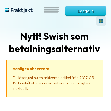
Logga in
Nytt! Swish som
betalningsalternativ
Vänligen observera
Vad
Du läser just nu en arkiverad artikel från 2017-05-
är
15. Innehållet i denna artikel är därför troligtvis
Fraktjakt?
inaktuellt.
Hjälp?
Vanliga