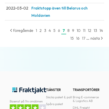
oss
2022-03-02
Fraktstopp även till Belarus och
Moldavien
Villkor
Allmänna
föregående
1
2
3
4
5
6
7
8
9
10
11
12
13
14
villkor
...
15
16
17
nästa
Integritet
Förbjudet
och
farligt
innehåll
TJÄNSTER
TRANSPORTÖRER
Skicka paket & pall
Bring E-commerce
& Logistics AB
Baserat på 1tn omdömen
Spåra paket
DHL Freight