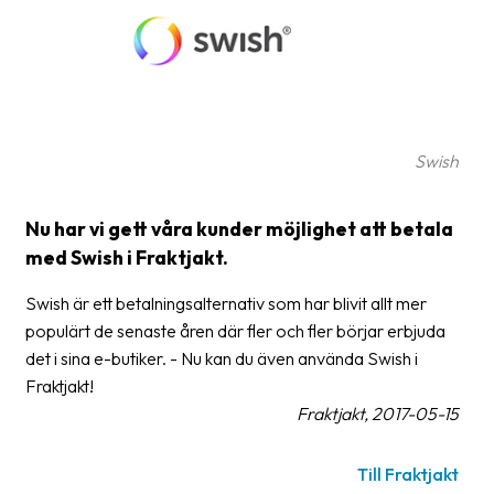
frågor
&
svar
Ordlista
Paketering
Swish
Frakthandlingar
Nu har vi gett våra kunder möjlighet att betala
Skrivarinställningar
med Swish i Fraktjakt.
Tulldeklarationer
Swish är ett betalningsalternativ som har blivit allt mer
populärt de senaste åren där fler och fler börjar erbjuda
Leveransvillkor
det i sina e-butiker. - Nu kan du även använda Swish i
Upphämtningar
Fraktjakt!
Fraktjakt, 2017-05-15
Manualer
Nedladdningar
Till Fraktjakt