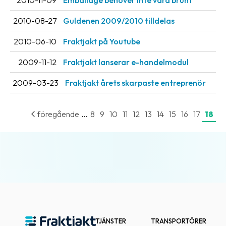
2010-11-09
Emballage behöver inte vara brunt
Streckkodsläsare
2010-08-27
Guldenen 2009/2010 tilldelas
Kundtjänst
2010-06-10
Fraktjakt på Youtube
Om
2009-11-12
Fraktjakt lanserar e-handelmodul
företaget
2009-03-23
Fraktjakt årets skarpaste entreprenör
Om
Fraktjakt
...
föregående
8
9
10
11
12
13
14
15
16
17
18
Pressrum
Medarbetare
Jobb
&
karriär
Nyhetsarkiv
TJÄNSTER
TRANSPORTÖRER
Kontakta