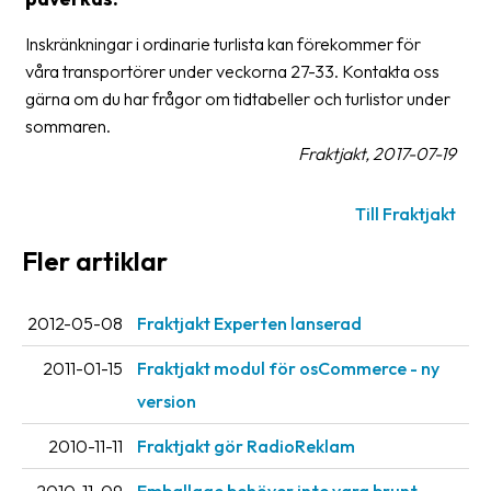
frågor
&
Inskränkningar i ordinarie turlista kan förekommer för
svar
våra transportörer under veckorna 27-33. Kontakta oss
gärna om du har frågor om tidtabeller och turlistor under
Ordlista
sommaren.
Fraktjakt, 2017-07-19
Paketering
Frakthandlingar
Till Fraktjakt
Skrivarinställningar
Fler artiklar
Tulldeklarationer
2012-05-08
Fraktjakt Experten lanserad
Leveransvillkor
2011-01-15
Fraktjakt modul för osCommerce - ny
Upphämtningar
version
Manualer
2010-11-11
Fraktjakt gör RadioReklam
Nedladdningar