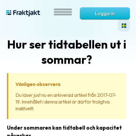
Logga in
Hur ser tidtabellen ut i
sommar?
Vänligen observera
Vad
Du läser just nu en arkiverad artikel från 2017-07-
är
19. Innehållet i denna artikel är därför troligtvis
Fraktjakt?
inaktuellt.
Hjälp?
Under sommaren kan tidtabell och kapacitet
Vanliga
påverkas.