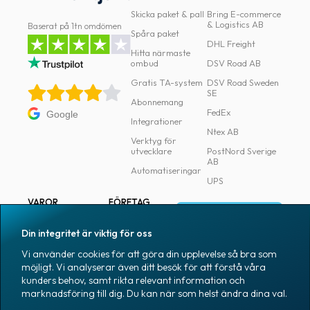
oss
Skicka paket & pall
Bring E-commerce
& Logistics AB
Baserat på 1tn omdömen
Spåra paket
DHL Freight
Villkor
Hitta närmaste
ombud
DSV Road AB
Allmänna
Gratis TA-system
DSV Road Sweden
SE
villkor
Abonnemang
FedEx
Google
Integritet
Integrationer
Ntex AB
Verktyg för
Förbjudet
utvecklare
PostNord Sverige
AB
och
Automatiseringar
UPS
farligt
innehåll
VAROR
FÖRETAG
Logga in
Samtliga varor
Om Fraktjakt
Din integritet är viktig för oss
Märkning
Pressrum
Vi använder cookies för att göra din upplevelse så bra som
Skapa konto
Emballage
Medarbetare
möjligt. Vi analyserar även ditt besök för att förstå våra
kunders behov, samt rikta relevant information och
Emballagetillbehör
Jobb & karriär
marknadsföring till dig. Du kan när som helst ändra dina val.
Kontorsvaror
Nyhetsarkiv