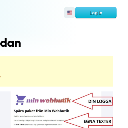
Log in
idan
e.