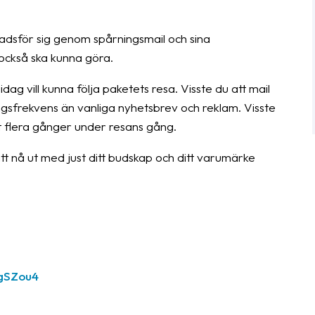
adsför sig genom spårningsmail och sina
 också ska kunna göra.
g vill kunna följa paketets resa. Visste du att mail
sfrekvens än vanliga nyhetsbrev och reklam. Visste
t flera gånger under resans gång.
tt nå ut med just ditt budskap och ditt varumärke
gSZou4