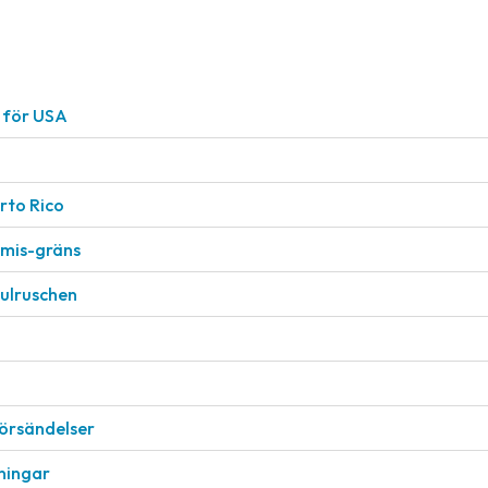
r för USA
rto Rico
nimis-gräns
julruschen
försändelser
eningar