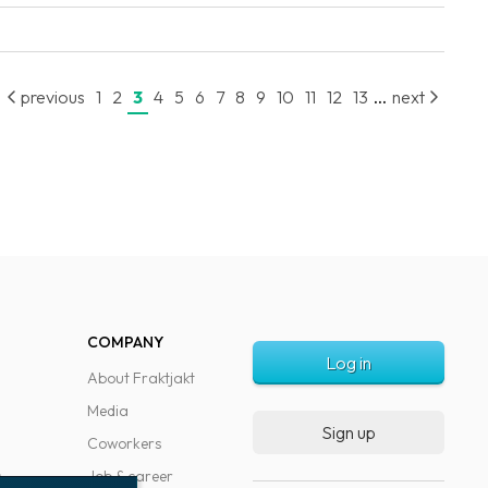
...
previous
1
2
3
4
5
6
7
8
9
10
11
12
13
next
COMPANY
Log in
About Fraktjakt
Media
Sign up
Coworkers
s
Job & career