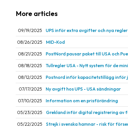
More articles
09/19/2025
UPS inför extra avgifter och nya regle
08/26/2025
MID-Kod
08/21/2025
PostNord pausar paket till USA och Pue
08/18/2025
Tullregler USA - Nytt system för de mi
08/12/2025
Postnord inför kapacitetstillägg inför 
07/17/2025
Ny avgift hos UPS - USA sändningar
07/10/2025
Information om en prisförändring
05/23/2025
Grekland inför digital registrering av 
05/22/2025
Strejk i svenska hamnar - risk för förs