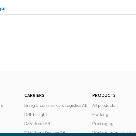
gar
CARRIERS
PRODUCTS
ts
Bring E-commerce & Logistics AB
All products
DHL Freight
Marking
DSV Road AB
Packaging
DSV Road Sweden SE
Packaging accessorie