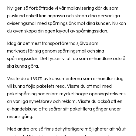
Streckkodsläsare
Nyligen så förbättrade vi vår mailavisering där du som
pluskund enkelt kan anpassa och skapa dina personliga
Kundtjänst
aviseringsmail med spårningslänk mot dina kunder. Nu kan
Om
du även skapa din egen layout av spårningssidan.
företaget
Idag är det mest transportörerna själva som
marknadsför sig genom spårningsmail och sina
Om
spårningssidor. Det tycker vi att du som e-handlare också
Fraktjakt
ska kunna göra.
Pressrum
Visste du att 90% av konsumenterna som e-handlar idag
Medarbetare
vill kunna följa paketets resa. Visste du att mail med
paketspårning har en bra mycket högre öppningsfrekvens
Jobb
än vanliga nyhetsbrev och reklam. Visste du också att en
&
e-handelskund ofta spårar sitt paket flera gånger under
karriär
resans gång.
Nyhetsarkiv
Med andra ord så finns det ytterligare möjligheter att nå ut
Kontakta