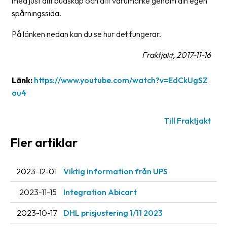
med just ditt budskap och ditt varumärke genom din egen
oss
spårningssida.
Villkor
På länken nedan kan du se hur det fungerar.
Fraktjakt, 2017-11-16
Allmänna
villkor
Länk:
https://www.youtube.com/watch?v=EdCkUgSZ
Integritet
ou4
Förbjudet
Till Fraktjakt
och
farligt
Fler artiklar
innehåll
2023-12-01
Viktig information från UPS
2023-11-15
Integration Abicart
2023-10-17
DHL prisjustering 1/11 2023