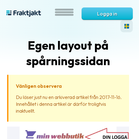
Logga in
Egen layout på
spårningssidan
Vänligen observera
Vad
Du läser just nu en arkiverad artikel från 2017-11-16.
är
Innehållet i denna artikel är därför troligtvis
Fraktjakt?
inaktuellt.
Hjälp?
Vanliga