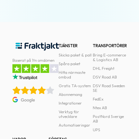
TJÄNSTER
TRANSPORTÖRER
Skicka paket & pall
Bring E-commerce
& Logistics AB
Baserat på 1tn omdömen
Spåra paket
DHL Freight
Hitta närmaste
ombud
DSV Road AB
Gratis TA-system
DSV Road Sweden
SE
Abonnemang
FedEx
Google
Integrationer
Ntex AB
Verktyg för
utvecklare
PostNord Sverige
AB
Automatiseringar
UPS