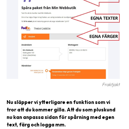
frågor
&
svar
Ordlista
Paketering
Frakthandlingar
Skrivarinställningar
Tulldeklarationer
Fraktjakt
Leveransvillkor
Upphämtningar
Nu släpper vi ytterligare en funktion som vi
tror att du kommer gilla. Att du som pluskund
Manualer
nu kan anpassa sidan för spårning med egen
Nedladdningar
text, färg och logga mm.