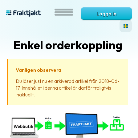
Logga in
Enkel orderkoppling
Vänligen observera
Du läser just nu en arkiverad artikel från 2018-06-
17. Innehållet i denna artikel är därför troligtvis
Vad
inaktuellt.
är
Fraktjakt?
Hjälp?
Vanliga