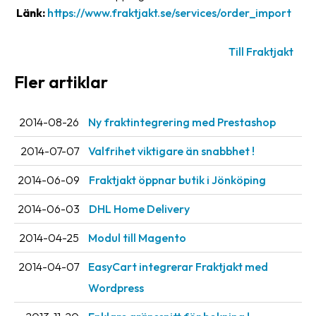
Länk:
https://www.fraktjakt.se/services/order_import
oss
Villkor
Till Fraktjakt
Fler artiklar
Allmänna
villkor
2014-08-26
Ny fraktintegrering med Prestashop
Integritet
2014-07-07
Valfrihet viktigare än snabbhet !
Förbjudet
och
2014-06-09
Fraktjakt öppnar butik i Jönköping
farligt
innehåll
2014-06-03
DHL Home Delivery
2014-04-25
Modul till Magento
2014-04-07
EasyCart integrerar Fraktjakt med
Wordpress