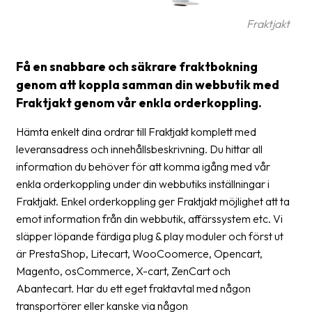
frågor
Fraktjakt
&
svar
Få en snabbare och säkrare fraktbokning
Ordlista
genom att koppla samman din webbutik med
Paketering
Fraktjakt genom vår enkla orderkoppling.
Frakthandlingar
Hämta enkelt dina ordrar till Fraktjakt komplett med
leveransadress och innehållsbeskrivning. Du hittar all
Skrivarinställningar
information du behöver för att komma igång med vår
Tulldeklarationer
enkla orderkoppling under din webbutiks inställningar i
Fraktjakt. Enkel orderkoppling ger Fraktjakt möjlighet att ta
Leveransvillkor
emot information från din webbutik, affärssystem etc. Vi
släpper löpande färdiga plug & play moduler och först ut
Upphämtningar
är PrestaShop, Litecart, WooCoomerce, Opencart,
Manualer
Magento, osCommerce, X-cart, ZenCart och
Abantecart. Har du ett eget fraktavtal med någon
Nedladdningar
transportörer eller kanske via någon