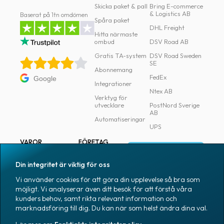
Skicka paket & pall
Bring E-commerce
& Logistics AB
Baserat på 1tn omdömen
Spåra paket
DHL Freight
Hitta närmaste
ombud
DSV Road AB
Gratis TA-system
DSV Road Sweden
SE
Abonnemang
FedEx
Google
Integrationer
Ntex AB
Verktyg för
utvecklare
PostNord Sverige
AB
Automatiseringar
UPS
VAROR
FÖRETAG
Logga in
Samtliga varor
Om Fraktjakt
Din integritet är viktig för oss
Märkning
Pressrum
Vi använder cookies för att göra din upplevelse så bra som
Skapa konto
Emballage
Medarbetare
möjligt. Vi analyserar även ditt besök för att förstå våra
kunders behov, samt rikta relevant information och
Emballagetillbehör
Jobb & karriär
marknadsföring till dig. Du kan när som helst ändra dina val.
Kontorsvaror
Nyhetsarkiv