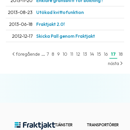
2013-11-20
Enklare gränssnitt för bokning !
2013-08-23
Utökad kvittofunktion
2013-06-18
Fraktjakt 2.0!
2012-12-17
Skicka Pall genom Fraktjakt
...
föregående
7
8
9
10
11
12
13
14
15
16
17
18
nästa
TJÄNSTER
TRANSPORTÖRER