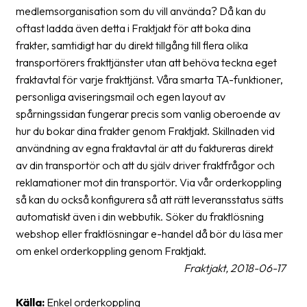
Streckkodsläsare
medlemsorganisation som du vill använda? Då kan du
oftast ladda även detta i Fraktjakt för att boka dina
Kundtjänst
frakter, samtidigt har du direkt tillgång till flera olika
transportörers frakttjänster utan att behöva teckna eget
Om
fraktavtal för varje frakttjänst. Våra smarta TA-funktioner,
företaget
personliga aviseringsmail och egen layout av
spårningssidan fungerar precis som vanlig oberoende av
Om
hur du bokar dina frakter genom Fraktjakt. Skillnaden vid
Fraktjakt
användning av egna fraktavtal är att du faktureras direkt
Pressrum
av din transportör och att du själv driver fraktfrågor och
reklamationer mot din transportör. Via vår orderkoppling
Medarbetare
så kan du också konfigurera så att rätt leveransstatus sätts
Jobb
automatiskt även i din webbutik. Söker du fraktlösning
&
webshop eller fraktlösningar e-handel då bör du läsa mer
karriär
om enkel orderkoppling genom Fraktjakt.
Fraktjakt, 2018-06-17
Nyhetsarkiv
Källa:
Enkel orderkoppling
Kontakta