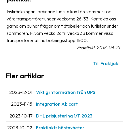
frågor
&
Inskränkningar i ordinarie turlista kan förekommer för
svar
våra transportörer under veckorna 26-33. Kontakta oss
gärna om du har frågor om tidtabeller och turlistor under
Ordlista
sommaren. F.r.om vecka 26 till vecka 33 kommer vissa
transportörer att ha bokningsstopp 11:00.
Paketering
Fraktjakt, 2018-06-21
Frakthandlingar
Till Fraktjakt
Skrivarinställningar
Fler artiklar
Tulldeklarationer
Leveransvillkor
2023-12-01
Viktig information från UPS
Upphämtningar
2023-11-15
Integration Abicart
Manualer
2023-10-17
DHL prisjustering 1/11 2023
Nedladdningar
2023-10-02
Fraktjakts höstnyheter