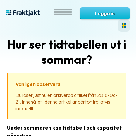
Logga in
Hur ser tidtabellen ut i
sommar?
Vänligen observera
Vad
Du läser just nu en arkiverad artikel från 2018-06-
är
21. Innehållet i denna artikel är därför troligtvis
Fraktjakt?
inaktuellt.
Hjälp?
Under sommaren kan tidtabell och kapacitet
Vanliga
påverkas.