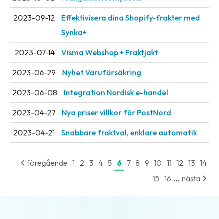
Streckkodsläsare
2023-09-12
Effektivisera dina Shopify-frakter med
Kundtjänst
Synka+
Om
2023-07-14
Visma Webshop + Fraktjakt
företaget
2023-06-29
Nyhet Varuförsäkring
Om
2023-06-08
Integration Nordisk e-handel
Fraktjakt
2023-04-27
Nya priser villkor för PostNord
Pressrum
2023-04-21
Snabbare fraktval, enklare automatik
Medarbetare
Jobb
föregående
1
2
3
4
5
6
7
8
9
10
11
12
13
14
&
karriär
...
15
16
nästa
Nyhetsarkiv
Kontakta