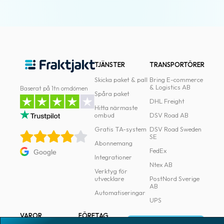
oss
Villkor
Allmänna
TJÄNSTER
TRANSPORTÖRER
villkor
Skicka paket & pall
Bring E-commerce
& Logistics AB
Integritet
Baserat på 1tn omdömen
Spåra paket
DHL Freight
Förbjudet
Hitta närmaste
ombud
DSV Road AB
och
Gratis TA-system
DSV Road Sweden
farligt
SE
Abonnemang
innehåll
FedEx
Google
Integrationer
Ntex AB
Verktyg för
utvecklare
PostNord Sverige
AB
Automatiseringar
UPS
VAROR
FÖRETAG