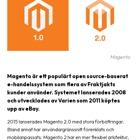
frågor
&
svar
Ordlista
Paketering
Frakthandlingar
Magento
Skrivarinställningar
Magento är ett populärt open source-baserat
Tulldeklarationer
e-handelssystem som flera av Fraktjakts
kunder använder. Systemet lanserades 2008
Leveransvillkor
och utvecklades av Varien som 2011 köptes
Upphämtningar
upp av eBay.
Manualer
2015 lanserades Magento 2.0 med stora förbättringar.
Bland annat har användargränssnitt förenklats och
Nedladdningar
mobilanpassats. Magento 2 har en mer flexibel arkitektur,