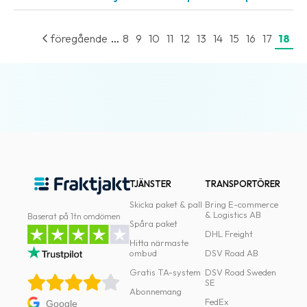
...
föregående
8
9
10
11
12
13
14
15
16
17
18
TJÄNSTER
TRANSPORTÖRER
Skicka paket & pall
Bring E-commerce
& Logistics AB
Baserat på 1tn omdömen
Spåra paket
DHL Freight
Hitta närmaste
ombud
DSV Road AB
Gratis TA-system
DSV Road Sweden
SE
Abonnemang
FedEx
Google