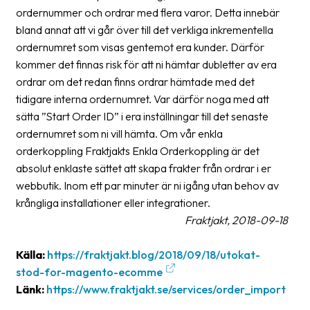
ordernummer och ordrar med flera varor. Detta innebär
oss
bland annat att vi går över till det verkliga inkrementella
Villkor
ordernumret som visas gentemot era kunder. Därför
kommer det finnas risk för att ni hämtar dubletter av era
Allmänna
ordrar om det redan finns ordrar hämtade med det
villkor
tidigare interna ordernumret. Var därför noga med att
sätta ”Start Order ID” i era inställningar till det senaste
Integritet
ordernumret som ni vill hämta. Om vår enkla
Förbjudet
orderkoppling Fraktjakts Enkla Orderkoppling är det
och
absolut enklaste sättet att skapa frakter från ordrar i er
farligt
webbutik. Inom ett par minuter är ni igång utan behov av
innehåll
krångliga installationer eller integrationer.
Fraktjakt, 2018-09-18
Källa:
https://fraktjakt.blog/2018/09/18/utokat-
stod-for-magento-ecomme
Länk:
https://www.fraktjakt.se/services/order_import