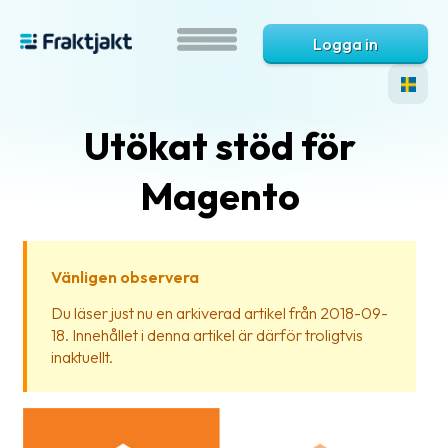
Logga in
Utökat stöd för
Magento
Vänligen observera
Vad
Du läser just nu en arkiverad artikel från 2018-09-
är
18. Innehållet i denna artikel är därför troligtvis
Fraktjakt?
inaktuellt.
Hjälp?
Vanliga