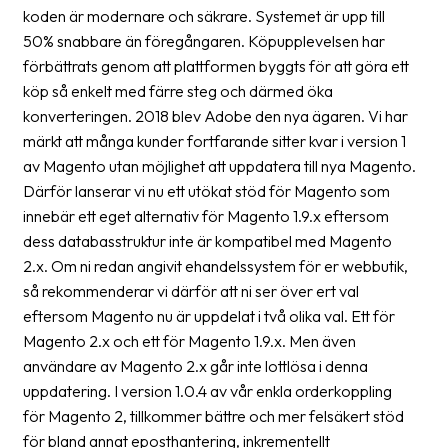
Streckkodsläsare
koden är modernare och säkrare. Systemet är upp till
50% snabbare än föregångaren. Köpupplevelsen har
Kundtjänst
förbättrats genom att plattformen byggts för att göra ett
köp så enkelt med färre steg och därmed öka
Om
konverteringen. 2018 blev Adobe den nya ägaren. Vi har
företaget
märkt att många kunder fortfarande sitter kvar i version 1
av Magento utan möjlighet att uppdatera till nya Magento.
Om
Därför lanserar vi nu ett utökat stöd för Magento som
Fraktjakt
innebär ett eget alternativ för Magento 1.9.x eftersom
Pressrum
dess databasstruktur inte är kompatibel med Magento
2.x. Om ni redan angivit ehandelssystem för er webbutik,
Medarbetare
så rekommenderar vi därför att ni ser över ert val
Jobb
eftersom Magento nu är uppdelat i två olika val. Ett för
&
Magento 2.x och ett för Magento 1.9.x. Men även
karriär
användare av Magento 2.x går inte lottlösa i denna
uppdatering. I version 1.0.4 av vår enkla orderkoppling
Nyhetsarkiv
för Magento 2, tillkommer bättre och mer felsäkert stöd
för bland annat eposthantering, inkrementellt
Kontakta