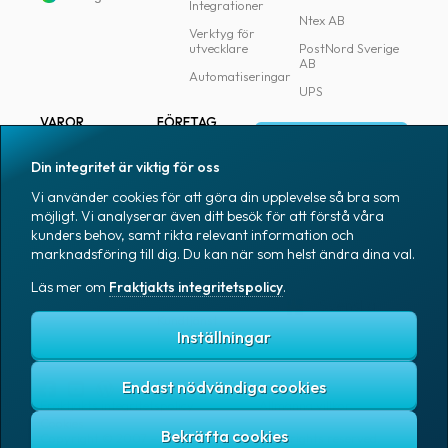
Integrationer
Ntex AB
Verktyg för
utvecklare
PostNord Sverige
AB
Automatiseringar
UPS
VAROR
FÖRETAG
Logga in
Samtliga varor
Om Fraktjakt
Din integritet är viktig för oss
Märkning
Pressrum
Vi använder cookies för att göra din upplevelse så bra som
Skapa konto
Emballage
Medarbetare
möjligt. Vi analyserar även ditt besök för att förstå våra
kunders behov, samt rikta relevant information och
Emballagetillbehör
Jobb & karriär
marknadsföring till dig. Du kan när som helst ändra dina val.
Kontorsvaror
Nyhetsarkiv
Läs mer om
Fraktjakts integritetspolicy
.
Blogg
Svenska
Kundtjänst
Inställningar
Endast nödvändiga cookies
Fraktjakts integritetspolicy
Allmänna villkor
Cookies
Copyright © 2007 – 2026 Fraktjakt AB. All rights reserved.