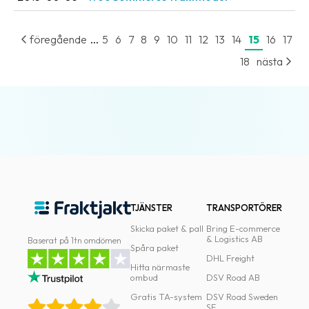
oss
...
föregående
5
6
7
8
9
10
11
12
13
14
15
16
17
Villkor
18
nästa
Allmänna
villkor
Integritet
Förbjudet
och
farligt
innehåll
TJÄNSTER
TRANSPORTÖRER
Skicka paket & pall
Bring E-commerce
& Logistics AB
Baserat på 1tn omdömen
Spåra paket
DHL Freight
Hitta närmaste
ombud
DSV Road AB
Gratis TA-system
DSV Road Sweden
SE