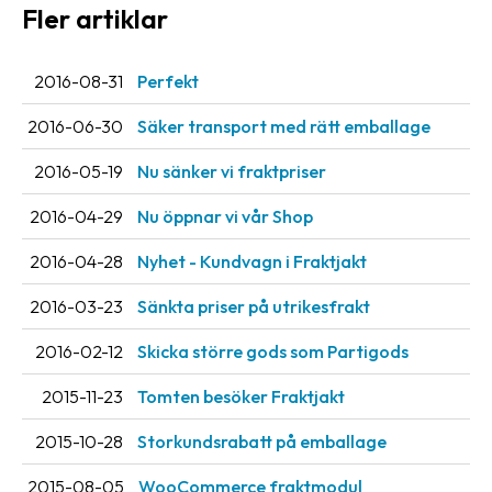
Fler artiklar
Streckkodsläsare
Kundtjänst
2016-08-31
Perfekt
Om
2016-06-30
Säker transport med rätt emballage
företaget
2016-05-19
Nu sänker vi fraktpriser
Om
Fraktjakt
2016-04-29
Nu öppnar vi vår Shop
Pressrum
2016-04-28
Nyhet - Kundvagn i Fraktjakt
Medarbetare
2016-03-23
Sänkta priser på utrikesfrakt
Jobb
2016-02-12
Skicka större gods som Partigods
&
2015-11-23
Tomten besöker Fraktjakt
karriär
2015-10-28
Storkundsrabatt på emballage
Nyhetsarkiv
Kontakta
2015-08-05
WooCommerce fraktmodul