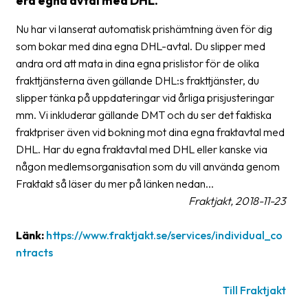
era egna avtal med DHL.
frågor
&
Nu har vi lanserat automatisk prishämtning även för dig
svar
som bokar med dina egna DHL-avtal. Du slipper med
andra ord att mata in dina egna prislistor för de olika
Ordlista
frakttjänsterna även gällande DHL:s frakttjänster, du
Paketering
slipper tänka på uppdateringar vid årliga prisjusteringar
mm. Vi inkluderar gällande DMT och du ser det faktiska
Frakthandlingar
fraktpriser även vid bokning mot dina egna fraktavtal med
DHL. Har du egna fraktavtal med DHL eller kanske via
Skrivarinställningar
någon medlemsorganisation som du vill använda genom
Tulldeklarationer
Fraktakt så läser du mer på länken nedan...
Fraktjakt, 2018-11-23
Leveransvillkor
Upphämtningar
Länk:
https://www.fraktjakt.se/services/individual_co
ntracts
Manualer
Nedladdningar
Till Fraktjakt