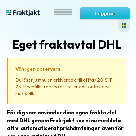
Logga in
Eget fraktavtal DHL
Vänligen observera
Du läser just nu en arkiverad artikel från 2018-11-
23. Innehållet i denna artikel är därför troligtvis
Vad
inaktuellt.
är
Fraktjakt?
För dig som använder dina egna fraktavtal
Hjälp?
med DHL genom Fraktjakt kan vi nu meddela
att vi automatiserat prishämtningen även för
Vanliga