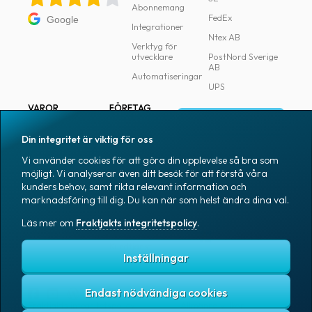
Abonnemang
FedEx
Google
Integrationer
Ntex AB
Verktyg för
utvecklare
PostNord Sverige
AB
Automatiseringar
UPS
VAROR
FÖRETAG
Logga in
Samtliga varor
Om Fraktjakt
Din integritet är viktig för oss
Märkning
Pressrum
Vi använder cookies för att göra din upplevelse så bra som
Skapa konto
Emballage
Medarbetare
möjligt. Vi analyserar även ditt besök för att förstå våra
kunders behov, samt rikta relevant information och
Emballagetillbehör
Jobb & karriär
marknadsföring till dig. Du kan när som helst ändra dina val.
Kontorsvaror
Nyhetsarkiv
Läs mer om
Fraktjakts integritetspolicy
.
Blogg
Svenska
Kundtjänst
Inställningar
Endast nödvändiga cookies
Fraktjakts integritetspolicy
Allmänna villkor