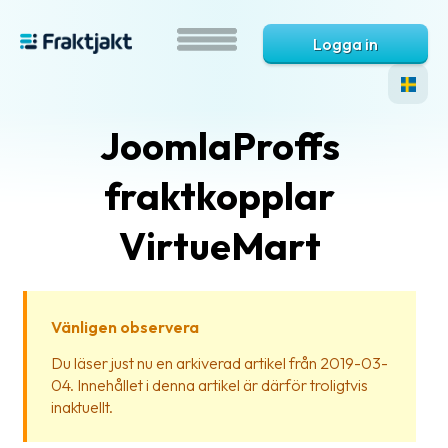
Logga in
JoomlaProffs
fraktkopplar
VirtueMart
Vad
är
Vänligen observera
Fraktjakt?
Du läser just nu en arkiverad artikel från 2019-03-
04. Innehållet i denna artikel är därför troligtvis
Hjälp?
inaktuellt.
Vanliga