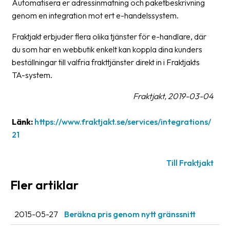
Automatisera er adressinmatning och paketbeskrivning
oss
genom en integration mot ert e-handelssystem.
Villkor
Fraktjakt erbjuder flera olika tjänster för e-handlare, där
du som har en webbutik enkelt kan koppla dina kunders
Allmänna
beställningar till valfria frakttjänster direkt in i Fraktjakts
villkor
TA-system.
Integritet
Fraktjakt, 2019-03-04
Förbjudet
Länk:
https://www.fraktjakt.se/services/integrations/
och
21
farligt
innehåll
Till Fraktjakt
Fler artiklar
2015-05-27
Beräkna pris genom nytt gränssnitt