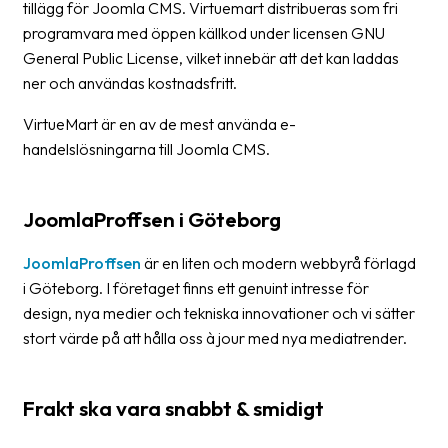
tillägg för Joomla CMS. Virtuemart distribueras som fri
Streckkodsläsare
programvara med öppen källkod under licensen GNU
Kundtjänst
General Public License, vilket innebär att det kan laddas
ner och användas kostnadsfritt.
Om
företaget
VirtueMart är en av de mest använda e-
handelslösningarna till Joomla CMS.
Om
Fraktjakt
JoomlaProffsen i Göteborg
Pressrum
JoomlaProffsen
är en liten och modern webbyrå förlagd
Medarbetare
i Göteborg. I företaget finns ett genuint intresse för
design, nya medier och tekniska innovationer och vi sätter
Jobb
stort värde på att hålla oss à jour med nya mediatrender.
&
karriär
Nyhetsarkiv
Frakt ska vara snabbt & smidigt
Kontakta