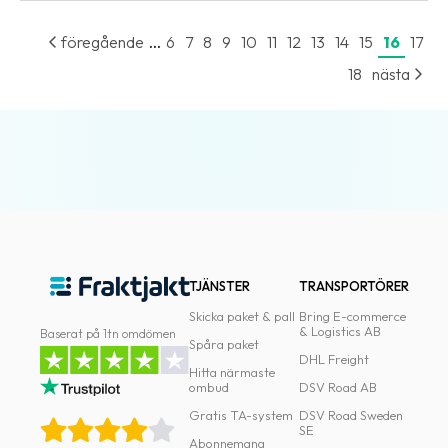
...
föregående
6
7
8
9
10
11
12
13
14
15
16
17
18
nästa
TJÄNSTER
TRANSPORTÖRER
Skicka paket & pall
Bring E-commerce
& Logistics AB
Baserat på 1tn omdömen
Spåra paket
DHL Freight
Hitta närmaste
ombud
DSV Road AB
Gratis TA-system
DSV Road Sweden
SE
Abonnemang