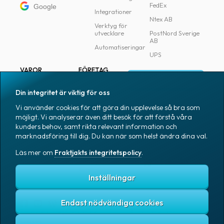
FedEx
Google
Integrationer
Ntex AB
Verktyg för
utvecklare
PostNord Sverige
AB
Automatiseringar
UPS
VAROR
FÖRETAG
Logga in
Samtliga varor
Om Fraktjakt
Din integritet är viktig för oss
Märkning
Pressrum
Vi använder cookies för att göra din upplevelse så bra som
Skapa konto
Emballage
Medarbetare
möjligt. Vi analyserar även ditt besök för att förstå våra
kunders behov, samt rikta relevant information och
Emballagetillbehör
Jobb & karriär
marknadsföring till dig. Du kan när som helst ändra dina val.
Kontorsvaror
Nyhetsarkiv
Läs mer om
Fraktjakts integritetspolicy
.
Blogg
Svenska
Kundtjänst
Inställningar
Endast nödvändiga cookies
Fraktjakts integritetspolicy
Allmänna villkor
Cookies