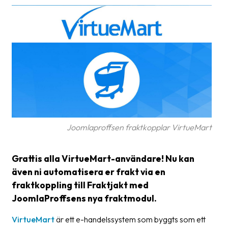
frågor
&
svar
Ordlista
Paketering
Frakthandlingar
Skrivarinställningar
Joomlaproffsen fraktkopplar VirtueMart
Tulldeklarationer
Leveransvillkor
Grattis alla VirtueMart-användare! Nu kan
även ni automatisera er frakt via en
Upphämtningar
fraktkoppling till Fraktjakt med
Manualer
JoomlaProffsens nya fraktmodul.
Nedladdningar
VirtueMart
är ett e-handelssystem som byggts som ett