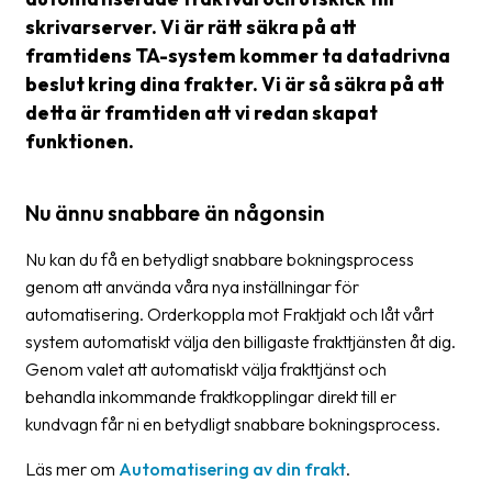
frågor
skrivarserver. Vi är rätt säkra på att
&
framtidens TA-system kommer ta datadrivna
svar
beslut kring dina frakter. Vi är så säkra på att
detta är framtiden att vi redan skapat
Ordlista
funktionen.
Paketering
Frakthandlingar
Nu ännu snabbare än någonsin
Skrivarinställningar
Nu kan du få en betydligt snabbare bokningsprocess
genom att använda våra nya inställningar för
Tulldeklarationer
automatisering. Orderkoppla mot Fraktjakt och låt vårt
Leveransvillkor
system automatiskt välja den billigaste frakttjänsten åt dig.
Genom valet att automatiskt välja frakttjänst och
Upphämtningar
behandla inkommande fraktkopplingar direkt till er
Manualer
kundvagn får ni en betydligt snabbare bokningsprocess.
Nedladdningar
Läs mer om
Automatisering av din frakt
.