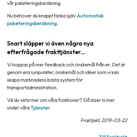
vår paketeringsberäkning.
oss
Nu behöver du knappt tänka själv
Automatisk
Villkor
paketeringsberäkning
.
Allmänna
villkor
Snart släpper vi även några nya
efterfrågade frakttjänster...
Integritet
Vi hoppas på mer feedback och önskemål från er. Det är
Förbjudet
genom era synpunkter, önskemål och idéer som vi kan
och
skapa marknadens bästa system för
farligt
transportadministration.
innehåll
Vill du veta mer om våra funktioner? Då läser ni mer
under våra
Tjänster
.
Fraktjakt, 2019-03-22