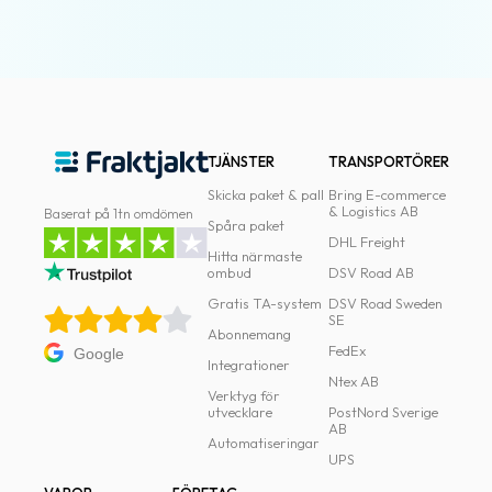
TJÄNSTER
TRANSPORTÖRER
Skicka paket & pall
Bring E-commerce
& Logistics AB
Baserat på 1tn omdömen
Spåra paket
DHL Freight
Hitta närmaste
ombud
DSV Road AB
Gratis TA-system
DSV Road Sweden
SE
Abonnemang
FedEx
Google
Integrationer
Ntex AB
Verktyg för
utvecklare
PostNord Sverige
AB
Automatiseringar
UPS