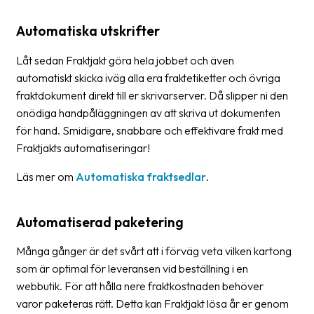
Streckkodsläsare
Automatiska utskrifter
Kundtjänst
Låt sedan Fraktjakt göra hela jobbet och även
Om
automatiskt skicka iväg alla era fraktetiketter och övriga
företaget
fraktdokument direkt till er skrivarserver. Då slipper ni den
onödiga handpåläggningen av att skriva ut dokumenten
Om
för hand. Smidigare, snabbare och effektivare frakt med
Fraktjakt
Fraktjakts automatiseringar!
Pressrum
Läs mer om
Automatiska fraktsedlar
.
Medarbetare
Automatiserad paketering
Jobb
&
Många gånger är det svårt att i förväg veta vilken kartong
karriär
som är optimal för leveransen vid beställning i en
Nyhetsarkiv
webbutik. För att hålla nere fraktkostnaden behöver
varor paketeras rätt. Detta kan Fraktjakt lösa år er genom
Kontakta