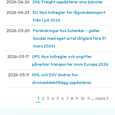
2026-04-24
DHL Freight uppdaterar sina tjänster
2026-04-23
EU: Nya tullregler för låg­värdesimport
från 1 juli 2026
2026-03-20
Förändringar hos Schenker – gäller
kunder med eget avtal (åtgärd före 31
mars 2026)
2026-03-17
UPS: Nya tullregler och avgifter
påverkar transporter inom Europa 2026
2026-03-11
DHL och DSV ändrar hur
drivmeddelstillägg uppdateras
...
1
2
3
4
5
6
7
8
9
10
11
nästa