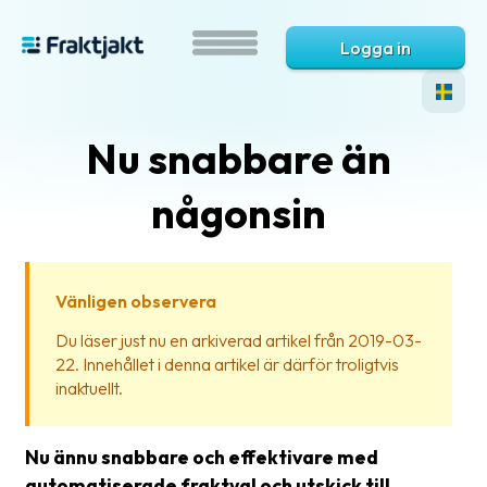
Logga in
Nu snabbare än
någonsin
Vänligen observera
Vad
Du läser just nu en arkiverad artikel från 2019-03-
är
22. Innehållet i denna artikel är därför troligtvis
Fraktjakt?
inaktuellt.
Hjälp?
Nu ännu snabbare och effektivare med
Vanliga
automatiserade fraktval och utskick till