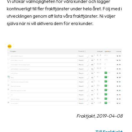
Vi utökar valmöjligheten för våra kunder och lägger
oss
kontinuerligt till fler frakttjänster under hela året. Följ med i
utvecklingen genom att lista våra frakttjänster. Ni väljer
Villkor
själva när ni vill aktivera dem för era kunder.
Allmänna
villkor
Integritet
Förbjudet
och
farligt
innehåll
Fraktjakt, 2019-04-08
Till Fraktjakt