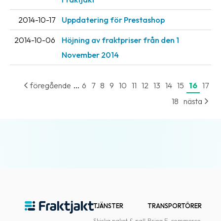
2014-10-17
Uppdatering för Prestashop
2014-10-06
Höjning av fraktpriser från den 1
November 2014
...
föregående
6
7
8
9
10
11
12
13
14
15
16
17
18
nästa
TJÄNSTER
TRANSPORTÖRER
Skicka paket & pall
Bring E-commerce