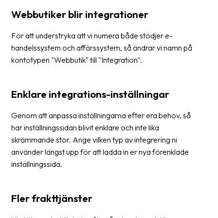
Streckkodsläsare
Webbutiker blir integrationer
Kundtjänst
För att understryka att vi numera både stödjer e-
handelssystem och affärssystem, så ändrar vi namn på
Om
kontotypen "Webbutik" till "Integration".
företaget
Om
Enklare integrations-inställningar
Fraktjakt
Pressrum
Genom att anpassa inställningarna efter era behov, så
har inställningssidan blivit enklare och inte lika
Medarbetare
skrämmande stor. Ange vilken typ av integrering ni
använder längst upp för att ladda in er nya förenklade
Jobb
inställningssida.
&
karriär
Nyhetsarkiv
Fler frakttjänster
Kontakta