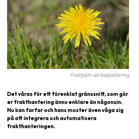
frågor
&
svar
Ordlista
Paketering
Frakthandlingar
Skrivarinställningar
Fraktjakts apriluppdatering
Tulldeklarationer
Det våras för ett förenklat gränssnitt, som gör
Leveransvillkor
er frakthantering ännu enklare än någonsin.
Upphämtningar
Nu kan farfar och hans moster även våga sig
på att integrera och automatisera
Manualer
frakthanteringen.
Nedladdningar