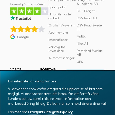
& Logistics AB
Baserat på 1tn omdömen
Spåra paket
DHL Freight
Hitta närmaste
ombud
DSV Road AB
Gratis TA-system
DSV Road Sweden
SE
Abonnemang
FedEx
Google
Integrationer
Ntex AB
Verktyg för
utvecklare
PostNord Sverige
AB
Automatiseringar
UPS
VAROR
FÖRETAG
Logga in
Samtliga varor
Om Fraktjakt
Din integritet är viktig för oss
Märkning
Pressrum
Vi använder cookies för att göra din upplevelse så bra som
Skapa konto
Emballage
Medarbetare
möjligt. Vi analyserar även ditt besök för att förstå våra
kunders behov, samt rikta relevant information och
Emballagetillbehör
Jobb & karriär
marknadsföring till dig. Du kan när som helst ändra dina val.
Kontorsvaror
Nyhetsarkiv
Läs mer om
Fraktjakts integritetspolicy
.
Blogg