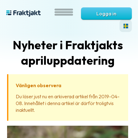
Logga in
Nyheter i Fraktjakts
apriluppdatering
Vänligen observera
Vad
Du läser just nu en arkiverad artikel från 2019-04-
är
08. Innehållet i denna artikel är därför troligtvis
Fraktjakt?
inaktuellt.
Hjälp?
Vanliga