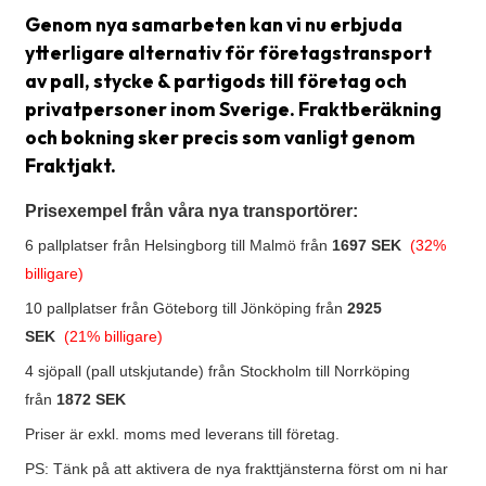
Genom nya samarbeten kan vi nu erbjuda
Glossary
ytterligare alternativ för företagstransport
Packing
av pall, stycke & partigods till företag och
privatpersoner inom Sverige. Fraktberäkning
Shipping
och bokning sker precis som vanligt genom
documents
Fraktjakt.
Printer
Prisexempel från våra nya transportörer:
settings
6 pallplatser från Helsingborg till Malmö från
1697 SEK
(32%
Customs
billigare)
declarations
10 pallplatser från Göteborg till Jönköping från
2925
Delivery
SEK
(21% billigare)
terms
4 sjöpall (pall utskjutande) från Stockholm till Norrköping
Pickups
från
1872 SEK
Priser är exkl. moms med leverans till företag.
Manuals
PS: Tänk på att aktivera de nya frakttjänsterna först om ni har
Downloads