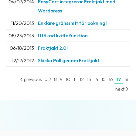
04/07/2014
EasyCart integrerar Fraktjakt med
News
Wordpress
archive
11/20/2013
Enklare gränssnitt för bokning !
Contact
us
08/23/2013
Utökad kvittofunktion
06/18/2013
Fraktjakt 2.0!
Terms
12/17/2012
Skicka Pall genom Fraktjakt
Terms
and
conditions
...
previous
7
8
9
10
11
12
13
14
15
16
17
18
next
Privacy
Prohibited
and
dangerous
content