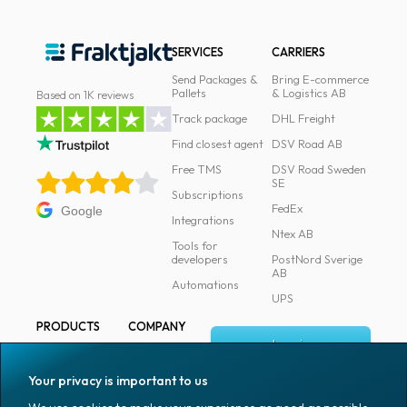
SERVICES
CARRIERS
Send Packages &
Bring E-commerce
Pallets
& Logistics AB
Based on 1K reviews
Track package
DHL Freight
Find closest agent
DSV Road AB
Free TMS
DSV Road Sweden
SE
Subscriptions
FedEx
Google
Integrations
Ntex AB
Tools for
developers
PostNord Sverige
AB
Automations
UPS
PRODUCTS
COMPANY
Log in
All products
About
Fraktjakt
Marking
Your privacy is important to us
Media
Sign up
Packaging