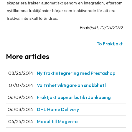
skapar era frakter automatiskt genom en integration, eftersom
Barcode
nytillkomna frakttjänster börjar som inaktiverade för att era
scanner
fraktval inte skall förändras.
Fraktjakt, 10/01/2019
Support
About
To Fraktjakt
the
More articles
company
About
08/26/2014
Ny fraktintegrering med Prestashop
Fraktjakt
07/07/2014
Valfrihet viktigare än snabbhet !
Media
06/09/2014
Fraktjakt öppnar butik i Jönköping
Coworkers
06/03/2014
DHL Home Delivery
Job
&
04/25/2014
Modul till Magento
career