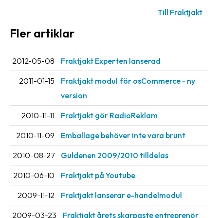
oss
Till Fraktjakt
Fler artiklar
Villkor
Allmänna
2012-05-08
Fraktjakt Experten lanserad
villkor
2011-01-15
Fraktjakt modul för osCommerce - ny
Integritet
version
Förbjudet
2010-11-11
Fraktjakt gör RadioReklam
och
farligt
2010-11-09
Emballage behöver inte vara brunt
innehåll
2010-08-27
Guldenen 2009/2010 tilldelas
2010-06-10
Fraktjakt på Youtube
2009-11-12
Fraktjakt lanserar e-handelmodul
2009-03-23
Fraktjakt årets skarpaste entreprenör