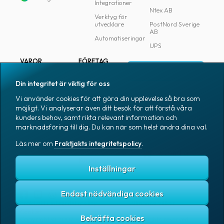
Integrationer
Ntex AB
Verktyg för
utvecklare
PostNord Sverige
AB
Automatiseringar
UPS
VAROR
FÖRETAG
Logga in
Samtliga varor
Om Fraktjakt
Din integritet är viktig för oss
Märkning
Pressrum
Vi använder cookies för att göra din upplevelse så bra som
Skapa konto
Emballage
Medarbetare
möjligt. Vi analyserar även ditt besök för att förstå våra
kunders behov, samt rikta relevant information och
Emballagetillbehör
Jobb & karriär
marknadsföring till dig. Du kan när som helst ändra dina val.
Kontorsvaror
Nyhetsarkiv
Läs mer om
Fraktjakts integritetspolicy
.
Blogg
Svenska
Kundtjänst
Inställningar
Endast nödvändiga cookies
Fraktjakts integritetspolicy
Allmänna villkor
Cookies
Copyright © 2007 – 2026 Fraktjakt AB. All rights reserved.