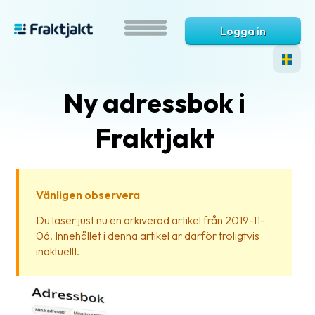
Logga in
Ny adressbok i
Fraktjakt
Vänligen observera
Vad
Du läser just nu en arkiverad artikel från 2019-11-
är
06. Innehållet i denna artikel är därför troligtvis
Fraktjakt?
inaktuellt.
Hjälp?
Vanliga