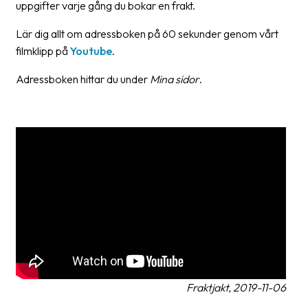
uppgifter varje gång du bokar en frakt.
Streckkodsläsare
Lär dig allt om adressboken på 60 sekunder genom vårt
Kundtjänst
filmklipp på
Youtube
.
Om
Adressboken hittar du under
Mina sidor
.
företaget
Om
Fraktjakt
Pressrum
Medarbetare
Jobb
&
karriär
Nyhetsarkiv
Fraktjakt, 2019-11-06
Kontakta