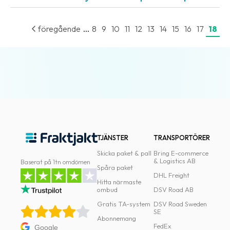
...
föregående
8
9
10
11
12
13
14
15
16
17
18
TJÄNSTER
TRANSPORTÖRER
Skicka paket & pall
Bring E-commerce
& Logistics AB
Baserat på 1tn omdömen
Spåra paket
DHL Freight
Hitta närmaste
ombud
DSV Road AB
Gratis TA-system
DSV Road Sweden
SE
Abonnemang
FedEx
Google