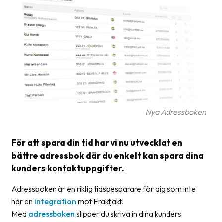
frågor
&
svar
Ordlista
Paketering
Frakthandlingar
Skrivarinställningar
Nya Adressboken
Tulldeklarationer
För att spara din tid har vi nu utvecklat en
Leveransvillkor
bättre adressbok där du enkelt kan spara dina
kunders kontaktuppgifter.
Upphämtningar
Adressboken är en riktig tidsbesparare för dig som inte
Manualer
har en
integration
mot Fraktjakt.
Nedladdningar
Med
adressboken
slipper du skriva in dina kunders