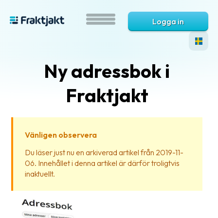
Logga in
Ny adressbok i
Fraktjakt
Vänligen observera
Vad
Du läser just nu en arkiverad artikel från 2019-11-
är
06. Innehållet i denna artikel är därför troligtvis
Fraktjakt?
inaktuellt.
Hjälp?
Vanliga