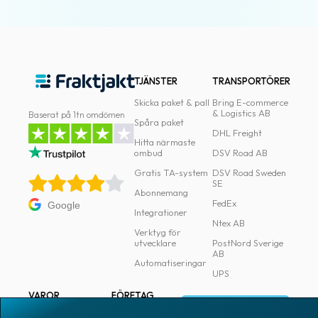
TJÄNSTER
TRANSPORTÖRER
Skicka paket & pall
Bring E-commerce
& Logistics AB
Baserat på 1tn omdömen
Spåra paket
DHL Freight
Hitta närmaste
ombud
DSV Road AB
Gratis TA-system
DSV Road Sweden
SE
Abonnemang
FedEx
Google
Integrationer
Ntex AB
Verktyg för
utvecklare
PostNord Sverige
AB
Automatiseringar
UPS
VAROR
FÖRETAG
Logga in
Samtliga varor
Om Fraktjakt