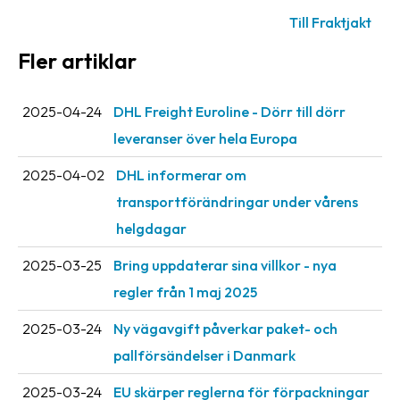
oss
Till Fraktjakt
Fler artiklar
Villkor
Allmänna
2025-04-24
DHL Freight Euroline - Dörr till dörr
villkor
leveranser över hela Europa
Integritet
2025-04-02
DHL informerar om
Förbjudet
transportförändringar under vårens
och
helgdagar
farligt
innehåll
2025-03-25
Bring uppdaterar sina villkor - nya
regler från 1 maj 2025
2025-03-24
Ny vägavgift påverkar paket- och
pallförsändelser i Danmark
2025-03-24
EU skärper reglerna för förpackningar