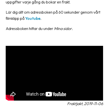
uppgifter varje gång du bokar en frakt.
Streckkodsläsare
Lär dig allt om adressboken på 60 sekunder genom vårt
Kundtjänst
filmklipp på
Youtube
.
Om
Adressboken hittar du under
Mina sidor
.
företaget
Om
Fraktjakt
Pressrum
Medarbetare
Jobb
&
karriär
Nyhetsarkiv
Fraktjakt, 2019-11-06
Kontakta