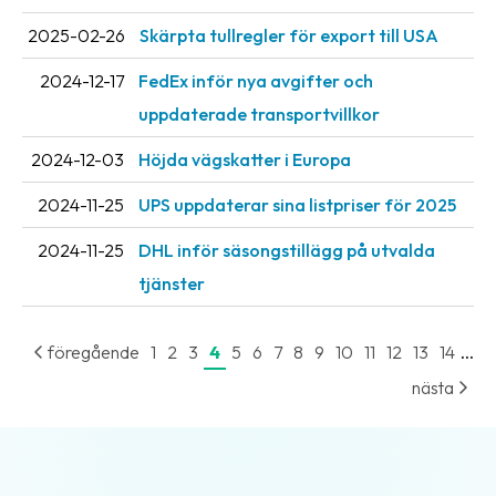
2025-02-26
Skärpta tullregler för export till USA
2024-12-17
FedEx inför nya avgifter och
uppdaterade transportvillkor
2024-12-03
Höjda vägskatter i Europa
2024-11-25
UPS uppdaterar sina listpriser för 2025
2024-11-25
DHL inför säsongstillägg på utvalda
tjänster
...
föregående
1
2
3
4
5
6
7
8
9
10
11
12
13
14
nästa