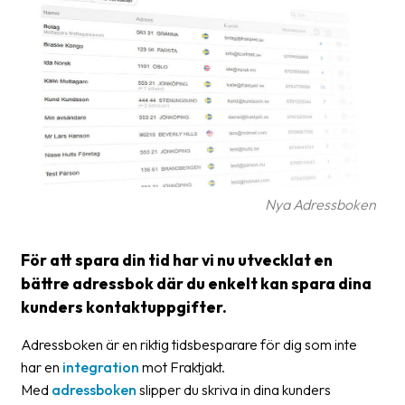
frågor
&
svar
Ordlista
Paketering
Frakthandlingar
Skrivarinställningar
Nya Adressboken
Tulldeklarationer
För att spara din tid har vi nu utvecklat en
Leveransvillkor
bättre adressbok där du enkelt kan spara dina
kunders kontaktuppgifter.
Upphämtningar
Adressboken är en riktig tidsbesparare för dig som inte
Manualer
har en
integration
mot Fraktjakt.
Nedladdningar
Med
adressboken
slipper du skriva in dina kunders