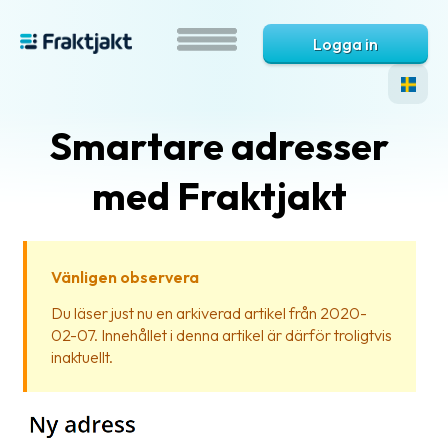
Logga in
Smartare adresser
med Fraktjakt
Vänligen observera
Vad
Du läser just nu en arkiverad artikel från 2020-
är
02-07. Innehållet i denna artikel är därför troligtvis
Fraktjakt?
inaktuellt.
Hjälp?
Vanliga