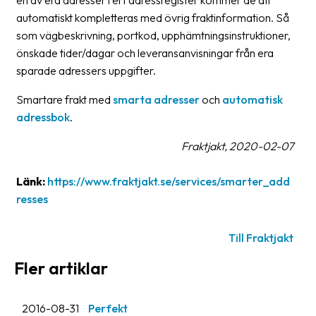
en av era adresser i ert adressregister kommer de att
oss
automatiskt kompletteras med övrig fraktinformation. Så
som vägbeskrivning, portkod, upphämtningsinstruktioner,
Villkor
önskade tider/dagar och leveransanvisningar från era
sparade adressers uppgifter.
Allmänna
villkor
Smartare frakt med
smarta adresser
och
automatisk
adressbok
.
Integritet
Fraktjakt, 2020-02-07
Förbjudet
och
Länk:
https://www.fraktjakt.se/services/smarter_add
farligt
resses
innehåll
Till Fraktjakt
Fler artiklar
2016-08-31
Perfekt