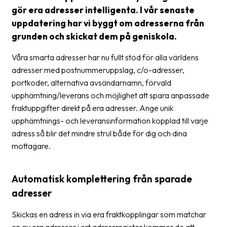
Streckkodsläsare
gör era adresser intelligenta. I vår senaste
uppdatering har vi byggt om adresserna från
Kundtjänst
grunden och skickat dem på geniskola.
Om
Våra smarta adresser har nu fullt stöd för alla världens
företaget
adresser med postnummeruppslag, c/o-adresser,
portkoder, alternativa avsändarnamn, förvald
Om
upphämtning/leverans och möjlighet att spara anpassade
Fraktjakt
fraktuppgifter direkt på era adresser. Ange unik
Pressrum
upphämtnings- och leveransinformation kopplad till varje
adress så blir det mindre strul både för dig och dina
Medarbetare
mottagare.
Jobb
&
Automatisk komplettering från sparade
karriär
adresser
Nyhetsarkiv
Skickas en adress in via era fraktkopplingar som matchar
Kontakta