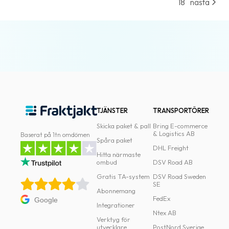
18
nästa
TJÄNSTER
TRANSPORTÖRER
Skicka paket & pall
Bring E-commerce
& Logistics AB
Baserat på 1tn omdömen
Spåra paket
DHL Freight
Hitta närmaste
ombud
DSV Road AB
Gratis TA-system
DSV Road Sweden
SE
Abonnemang
FedEx
Google
Integrationer
Ntex AB
Verktyg för
utvecklare
PostNord Sverige