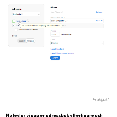
frågor
&
svar
Ordlista
Paketering
Frakthandlingar
Skrivarinställningar
Tulldeklarationer
Leveransvillkor
Upphämtningar
Fraktjakt
Manualer
Nedladdningar
Nu levlar vi upp er adressbok ytterligare och