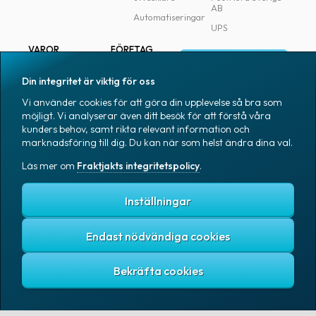
AB
Automatiseringar
UPS
VAROR
FÖRETAG
Logga in
Samtliga varor
Om Fraktjakt
Din integritet är viktig för oss
Märkning
Pressrum
Vi använder cookies för att göra din upplevelse så bra som
Skapa konto
Emballage
Medarbetare
möjligt. Vi analyserar även ditt besök för att förstå våra
kunders behov, samt rikta relevant information och
Emballagetillbehör
Jobb & karriär
marknadsföring till dig. Du kan när som helst ändra dina val.
Kontorsvaror
Nyhetsarkiv
Läs mer om
Fraktjakts integritetspolicy
.
Blogg
Svenska
Kundtjänst
Inställningar
Endast nödvändiga cookies
Fraktjakts integritetspolicy
Allmänna villkor
Cookies
Copyright © 2007 – 2026 Fraktjakt AB. All rights reserved.