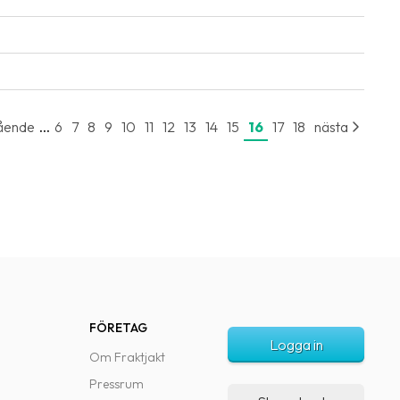
...
ående
6
7
8
9
10
11
12
13
14
15
16
17
18
nästa
FÖRETAG
Logga in
Om Fraktjakt
Pressrum