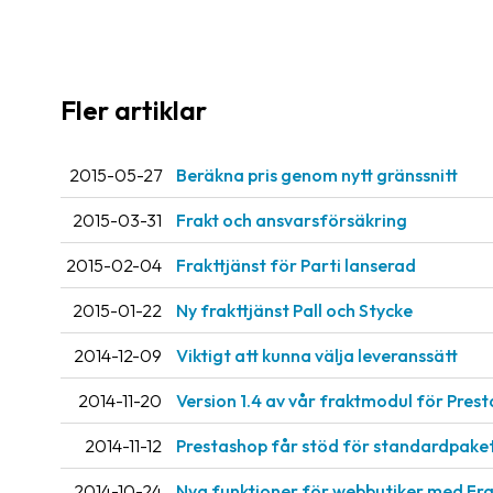
Fler artiklar
2015-05-27
Beräkna pris genom nytt gränssnitt
2015-03-31
Frakt och ansvarsförsäkring
2015-02-04
Frakttjänst för Parti lanserad
2015-01-22
Ny frakttjänst Pall och Stycke
2014-12-09
Viktigt att kunna välja leveranssätt
2014-11-20
Version 1.4 av vår fraktmodul för Pres
2014-11-12
Prestashop får stöd för standardpake
2014-10-24
Nya funktioner för webbutiker med Fra