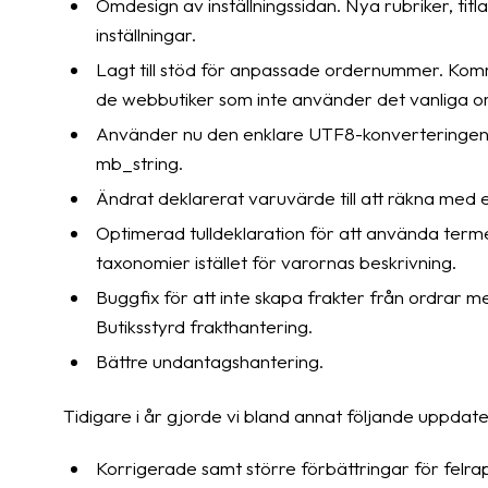
Omdesign av inställningssidan. Nya rubriker, titl
inställningar.
Lagt till stöd för anpassade ordernummer. Komm
de webbutiker som inte använder det vanliga o
Använder nu den enklare UTF8-konverteringen 
mb_string.
Ändrat deklarerat varuvärde till att räkna med eve
Optimerad tulldeklaration för att använda ter
taxonomier istället för varornas beskrivning.
Buggfix för att inte skapa frakter från ordrar 
Butiksstyrd frakthantering.
Bättre undantagshantering.
Tidigare i år gjorde vi bland annat följande uppdat
Korrigerade samt större förbättringar för felrap