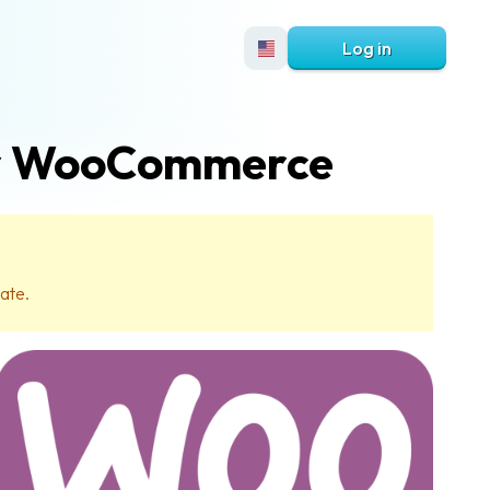
Log in
för WooCommerce
date.