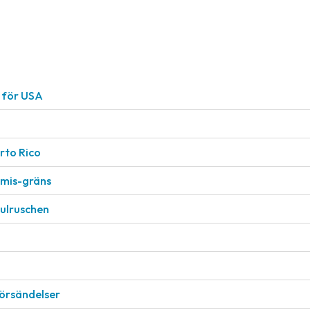
r för USA
rto Rico
nimis-gräns
julruschen
försändelser