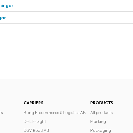
eningar
gar
CARRIERS
PRODUCTS
ts
Bring E-commerce & Logistics AB
All products
DHL Freight
Marking
DSV Road AB
Packaging