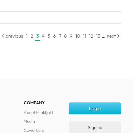
...
previous
1
2
3
4
5
6
7
8
9
10
11
12
13
next
COMPANY
Log in
About Fraktjakt
Media
Sign up
Coworkers