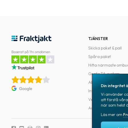
TJÄNSTER
Skicka paket & pall
Baserat på 1tn omdömen
Spåra paket
Hitta närmaste ombu
Gratis TA-system
Abonnemang
Din integritet ä
Google
Integrationer
Vi använder coo
Verktyg för utvecklar
att förstå vår
när som helst 
Automatiseringar
Läs mer om
Fr