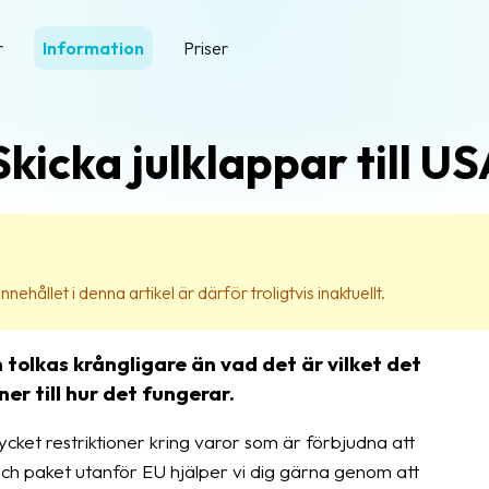
r
Information
Priser
Skicka julklappar till U
nehållet i denna artikel är därför troligtvis inaktuellt.
n tolkas krångligare än vad det är vilket det
er till hur det fungerar.
cket restriktioner kring varor som är förbjudna att
och paket utanför EU hjälper vi dig gärna genom att