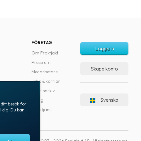
FÖRETAG
Logga in
Om Fraktjakt
Pressrum
Skapa konto
Medarbetare
Jobb & karriär
Nyhetsarkiv
Svenska
Blogg
ditt besök för
Kundtjänst
l dig. Du kan