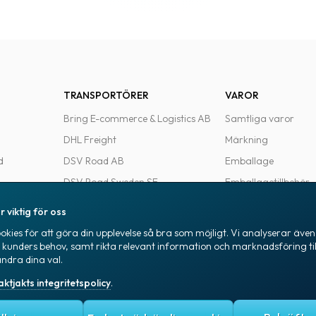
TRANSPORTÖRER
VAROR
Bring E-commerce & Logistics AB
Samtliga varor
DHL Freight
Märkning
d
DSV Road AB
Emballage
DSV Road Sweden SE
Emballagetillbehör
FedEx
Kontorsvaror
r viktig för oss
Ntex AB
kies för att göra din upplevelse så bra som möjligt. Vi analyserar även 
e
PostNord Sverige AB
a kunders behov, samt rikta relevant information och marknadsföring til
ändra dina val.
UPS
aktjakts integritetspolicy
.