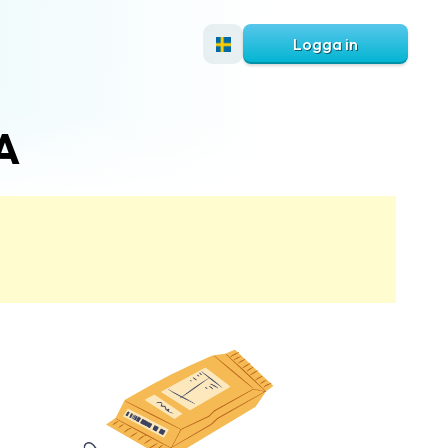
Logga in
SA