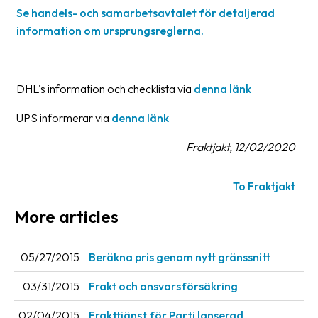
Se handels- och samarbetsavtalet för detaljerad
News
information om ursprungsreglerna.
archive
Contact
us
DHL's information och checklista via
denna länk
Terms
UPS informerar via
denna länk
Fraktjakt, 12/02/2020
Terms
and
conditions
To Fraktjakt
Privacy
More articles
Prohibited
and
05/27/2015
Beräkna pris genom nytt gränssnitt
dangerous
03/31/2015
Frakt och ansvarsförsäkring
content
02/04/2015
Frakttjänst för Parti lanserad