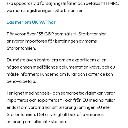
ska uppbäras vid försäljningstillfället och betalas till HMRC
via momsregistreringen i Storbritannien.
Barcode
scanner
Läs mer om UK VAT här.
Support
För varor över 135 GBP som säljs till Storbritannien
ansvarar importören för betalningen av moms i
About
Storbritannien.
the
company
Du måste även kontrollera om en exportlicens eller
någon annan medföljande dokumentation krävs, och du
About
måste informera kunderna om tullar och skatter de kan
Fraktjakt
behöva betala.
Media
I enlighet med handels- och samarbetsavtalet kan varor
Coworkers
importeras och exporteras till och från EU med nolltullar
endast om varorna har sitt ursprung i antingen EU eller
Job
Storbritannien. Det är viktigt att bekräfta varornas
&
ursprung om tullar inte ska tas ut.
career