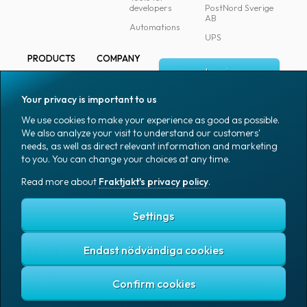
developers
PostNord Sverige
AB
Automations
UPS
PRODUCTS
COMPANY
Log in
All products
About
Fraktjakt
Marking
Your privacy is important to us
Media
Sign up
Packaging
We use cookies to make your experience as good as possible.
Coworkers
We also analyze your visit to understand our customers'
Packaging
needs, as well as direct relevant information and marketing
accessories
Job & career
to you. You can change your choices at any time.
Office goods
News archive
Read more about
Fraktjakt's privacy policy
.
English (US)
Blog
Support
Settings
Endast nödvändiga cookies
Fraktjakt's privacy policy
Terms and conditions
Cookies
Copyright © 2007 – 2026 Fraktjakt AB. All rights reserved.