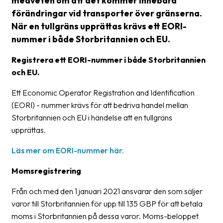
medveten om att det kommer innebära
förändringar vid transporter över gränserna.
Glossary
När en tullgräns upprättas krävs ett EORI-
Packing
nummer i både Storbritannien och EU.
Shipping
Registrera ett EORI-nummer i både Storbritannien
documents
och EU.
Printer
Ett Economic Operator Registration and Identification
settings
(EORI) - nummer krävs för att bedriva handel mellan
Storbritannien och EU i händelse att en tullgräns
Customs
upprättas.
declarations
Delivery
Läs mer om EORI-nummer här.
terms
Momsregistrering
Pickups
Från och med den 1 januari 2021 ansvarar den som säljer
Manuals
varor till Storbritannien för upp till 135 GBP för att betala
moms i Storbritannien på dessa varor. Moms-beloppet
Downloads