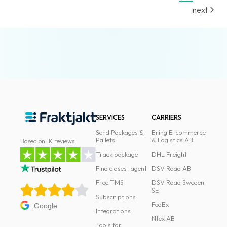
next
SERVICES
CARRIERS
Send Packages &
Bring E-commerce
Pallets
& Logistics AB
Based on 1K reviews
Track package
DHL Freight
Find closest agent
DSV Road AB
Free TMS
DSV Road Sweden
SE
Subscriptions
FedEx
Google
Integrations
Ntex AB
Tools for