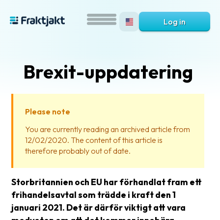
Log in
Brexit-uppdatering
Please note
You are currently reading an archived article from
12/02/2020. The content of this article is
What
therefore probably out of date.
is
Fraktjakt?
Storbritannien och EU har förhandlat fram ett
Help?
frihandelsavtal som trädde i kraft den 1
januari 2021. Det är därför viktigt att vara
FAQ