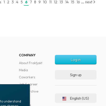
...
s
1
2
3
4
5
6
7
8
9
10
11
12
13
14
15
16
next
COMPANY
Log in
About Fraktjakt
Media
Sign up
Coworkers
s
Job & career
News archive
English (US)
Blog
t to understand
Support
ou can change