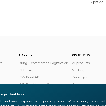
previou
CARRIERS
PRODUCTS
ts
Bring E-commerce & Logistics AB
All products
DHL Freight
Marking
DSV Road AB
Packaging
DSV Road Sweden SE
Packaging accessorie
FedEx
Office goods
s important to us
Ntex AB
to make your experience as good as possible. We also analyze your visi
PostNord Sverige AB
 needs, as well as direct relevant information and marketing to you. Y