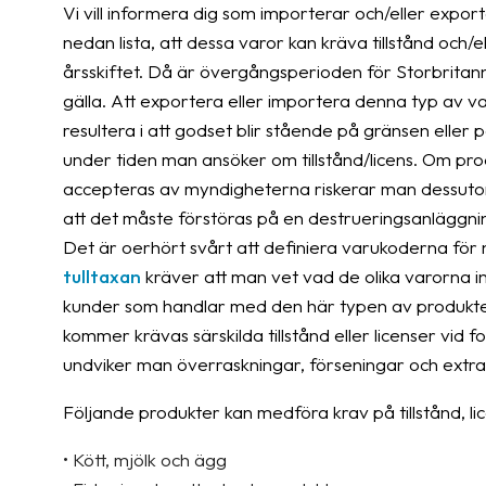
Vi vill informera dig som importerar och/eller expor
nedan lista, att dessa varor kan kräva tillstånd och/
årsskiftet. Då är övergångsperioden för Storbritann
gälla. Att exportera eller importera denna typ av var
resultera i att godset blir stående på gränsen eller p
under tiden man ansöker om tillstånd/licens. Om pr
accepteras av myndigheterna riskerar man dessutom a
att det måste förstöras på en destrueringsanläggni
Det är oerhört svårt att definiera varukoderna för
tulltaxan
kräver att man vet vad de olika varorna i
kunder som handlar med den här typen av produkte
kommer krävas särskilda tillstånd eller licenser vid 
undviker man överraskningar, förseningar och extra
Följande produkter kan medföra krav på tillstånd, lic
• Kött, mjölk och ägg