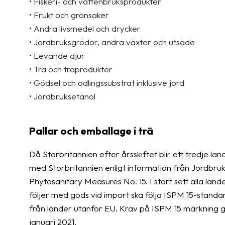
• Fiskeri- och vattenbruksprodukter
• Frukt och grönsaker
• Andra livsmedel och drycker
• Jordbruksgrödor, andra växter och utsäde
• Levande djur
• Trä och träprodukter
• Gödsel och odlingssubstrat inklusive jord
• Jordbruksetanol
Pallar och emballage i trä
Då Storbritannien efter årsskiftet blir ett tredje l
med Storbritannien enligt information från Jordbruk
Phytosanitary Measures No. 15. I stort sett alla länd
följer med gods vid import ska följa ISPM 15-stan
från länder utanför EU. Krav på ISPM 15 märkning g
januari 2021.