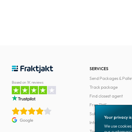
SERVICES
Send Packages & Palle
Based on 1K reviews
Track package
Find closest agent
Free TMS
Subscriptions
Your privacy i
Google
Integrations
We use cookies 
Tools for developers
our customers'