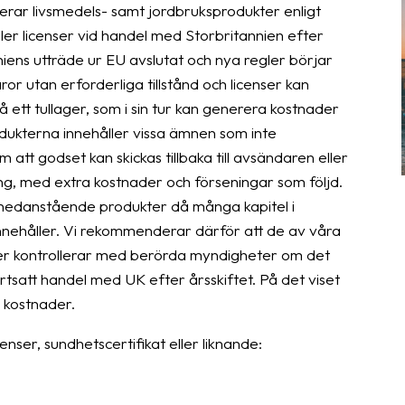
terar livsmedels- samt jordbruksprodukter enligt
eller licenser vid handel med Storbritannien efter
iens utträde ur EU avslutat och nya regler börjar
or utan erforderliga tillstånd och licenser kan
å ett tullager, som i sin tur kan generera kostnader
odukterna innehåller vissa ämnen som inte
tt godset kan skickas tillbaka till avsändaren eller
ng, med extra kostnader och förseningar som följd.
 nedanstående produkter då många kapitel i
nnehåller. Vi rekommenderar därför att de av våra
r kontrollerar med berörda myndigheter om det
fortsatt handel med UK efter årsskiftet. På det viset
 kostnader.
enser, sundhetscertifikat eller liknande: