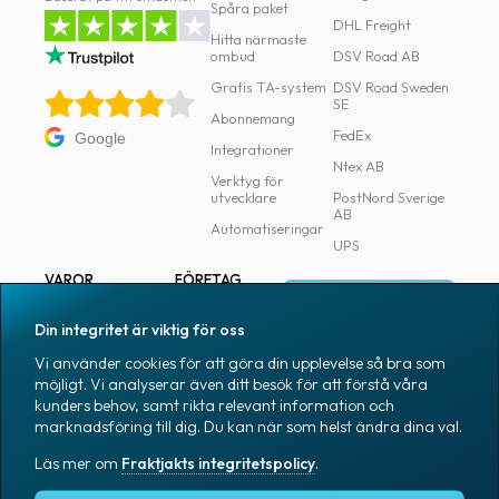
Spåra paket
DHL Freight
Hitta närmaste
ombud
DSV Road AB
Gratis TA-system
DSV Road Sweden
SE
Abonnemang
FedEx
Google
Integrationer
Ntex AB
Verktyg för
utvecklare
PostNord Sverige
AB
Automatiseringar
UPS
VAROR
FÖRETAG
Logga in
Samtliga varor
Om Fraktjakt
Din integritet är viktig för oss
Märkning
Pressrum
Vi använder cookies för att göra din upplevelse så bra som
Skapa konto
Emballage
Medarbetare
möjligt. Vi analyserar även ditt besök för att förstå våra
kunders behov, samt rikta relevant information och
Emballagetillbehör
Jobb & karriär
marknadsföring till dig. Du kan när som helst ändra dina val.
Kontorsvaror
Nyhetsarkiv
Läs mer om
Fraktjakts integritetspolicy
.
Blogg
Svenska