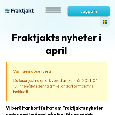
Logga in
Fraktjakts nyheter i
april
Vänligen observera
Vad
Du läser just nu en arkiverad artikel från 2021-04-
är
18. Innehållet i denna artikel är därför troligtvis
Fraktjakt?
inaktuellt.
Hjälp?
Vi berättar kortfattat om Fraktjakts nyheter
Vanliga
under april månad, så att ni får en snabb