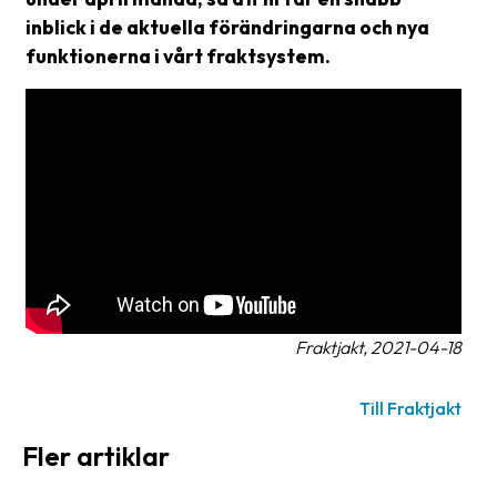
frågor
inblick i de aktuella förändringarna och nya
&
funktionerna i vårt fraktsystem.
svar
Ordlista
Paketering
Frakthandlingar
Skrivarinställningar
Tulldeklarationer
Leveransvillkor
Fraktjakt, 2021-04-18
Upphämtningar
Till Fraktjakt
Manualer
Fler artiklar
Nedladdningar