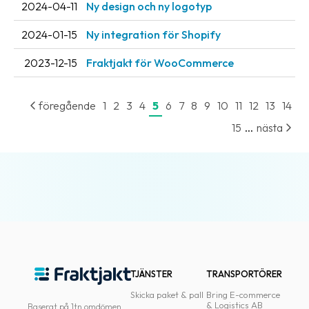
2024-04-11
Ny design och ny logotyp
oss
2024-01-15
Ny integration för Shopify
Villkor
2023-12-15
Fraktjakt för WooCommerce
Allmänna
villkor
föregående
1
2
3
4
5
6
7
8
9
10
11
12
13
14
Integritet
...
15
nästa
Förbjudet
och
farligt
innehåll
TJÄNSTER
TRANSPORTÖRER
Skicka paket & pall
Bring E-commerce
& Logistics AB
Baserat på 1tn omdömen