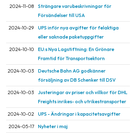
Streckkodsläsare
2024-11-08
Strängare varubeskrivningar för
Försändelser till USA
Kundtjänst
2024-10-29
UPS inför nya avgifter för felaktiga
Om
eller saknade paketuppgifter
företaget
2024-10-10
EU:s Nya Lagstiftning: En Grönare
Om
Framtid för Transportsektorn
Fraktjakt
2024-10-03
Deutsche Bahn AG godkänner
Pressrum
försäljning av DB Schenker till DSV
Medarbetare
2024-10-03
Justeringar av priser och villkor för DHL
Jobb
Freights inrikes- och utrikestransporter
&
karriär
2024-10-02
UPS - Ändringar i kapacitetsavgifter
Nyhetsarkiv
2024-05-17
Nyheter i maj
Kontakta