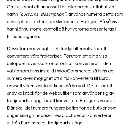
Streckkodsläsare
Om ni skapat ett anpassat fält eller produktattribut vid
namn
“customs_description”
, används numera detta som
Kundtjänst
description i texten som skickas in till Fraktjakt. På så vis
har ni ännu större kontroll på hur varorna presenteras i
Om
tullhandlingarna.
företaget
Dessutom har vi lagt till ett tredje alternativ för att
Om
konvertera våra fraktpriser. Förutom att alltid visa
Fraktjakt
beloppet i svenska kronor och att konvertera till den
Pressrum
valuta som finns inställd i WooCommerce, så finns det
numera även möjlighet att alltid konvertera till Euro,
Medarbetare
oavsett vilken valuta er kund må ha valt. Detta för att
undvika krock för de webbutiker som använder sig av
Jobb
tredjepartstillägg för att konvertera Fraktjakts valutor.
&
Där skall det numera fungera bättre för de butiker som
karriär
anger sina grundpriser i euro och sedan konverterar
Nyhetsarkiv
utifrån Euro med ett tredjepartstillägg.
Kontakta