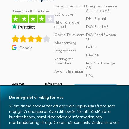
Skicka paket & pall
Bring E-commerce
& Logistics AB
Baserat på 1tn omdömen
Spåra paket
DHL Freight
Hitta närmaste
ombud
DSV Road AB
Gratis TA-system
DSV Road Sweden
SE
Abonnemang
FedEx
Google
Integrationer
Ntex AB
Verktyg för
utvecklare
PostNord Sverige
AB
Automatiseringar
UPS
VAROR
FÖRETAG
Logga in
Samtliga varor
Om Fraktjakt
Din integritet är viktig för oss
Märkning
Pressrum
Vi använder cookies för att göra din upplevelse så bra som
Skapa konto
Emballage
Medarbetare
möjligt. Vi analyserar även ditt besök för att förstå våra
kunders behov, samt rikta relevant information och
Emballagetillbehör
Jobb & karriär
marknadsföring till dig. Du kan när som helst ändra dina val.
Kontorsvaror
Nyhetsarkiv