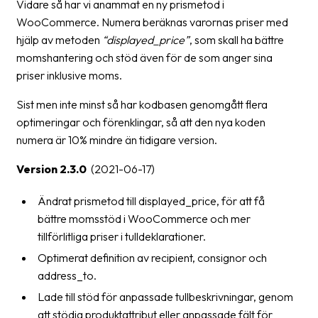
Vidare så har vi anammat en ny prismetod i
oss
WooCommerce. Numera beräknas varornas priser med
hjälp av metoden
“displayed_price”
, som skall ha bättre
Villkor
momshantering och stöd även för de som anger sina
priser inklusive moms.
Allmänna
villkor
Sist men inte minst så har kodbasen genomgått flera
optimeringar och förenklingar, så att den nya koden
Integritet
numera är 10% mindre än tidigare version.
Förbjudet
Version 2.3.0
(2021-06-17)
och
farligt
Ändrat prismetod till displayed_price, för att få
innehåll
bättre momsstöd i WooCommerce och mer
tillförlitliga priser i tulldeklarationer.
Optimerat definition av recipient, consignor och
address_to.
Lade till stöd för anpassade tullbeskrivningar, genom
att stödja produktattribut eller anpassade fält för