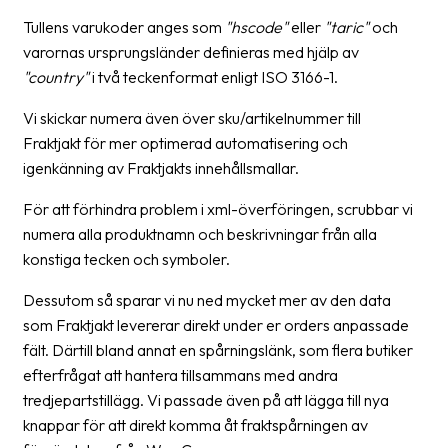
Tullens varukoder anges som
"hscode"
eller
"taric"
och
varornas ursprungsländer definieras med hjälp av
"country"
i två teckenformat enligt ISO 3166-1.
Vi skickar numera även över sku/artikelnummer till
Fraktjakt för mer optimerad automatisering och
igenkänning av Fraktjakts innehållsmallar.
För att förhindra problem i xml-överföringen, scrubbar vi
numera alla produktnamn och beskrivningar från alla
konstiga tecken och symboler.
Dessutom så sparar vi nu ned mycket mer av den data
som Fraktjakt levererar direkt under er orders anpassade
fält. Därtill bland annat en spårningslänk, som flera butiker
efterfrågat att hantera tillsammans med andra
tredjepartstillägg. Vi passade även på att lägga till nya
knappar för att direkt komma åt fraktspårningen av