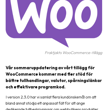
frågor
&
svar
Ordlista
Paketering
Frakthandlingar
Fraktjakts WooCommerce-tillägg
Skrivarinställningar
Tulldeklarationer
Vår sommaruppdatering av vårt tillägg för
WooCommerce kommer med fler stöd för
Leveransvillkor
bättre tullhandlingar, valutor, spårningslänkar
Upphämtningar
och effektivare programkod.
Manualer
I version 2.3.0 har vi samlat flera kundönskemål om att
bland annat stödja ett anpassat fält för att ange
Nedladdningar
dedikerade tullbeskrivningar om webbutikens produkter.