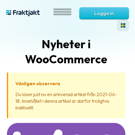
Logga in
Nyheter i
WooCommerce
Vänligen observera
Vad
Du läser just nu en arkiverad artikel från 2021-06-
är
18. Innehållet i denna artikel är därför troligtvis
Fraktjakt?
inaktuellt.
Hjälp?
Vanliga