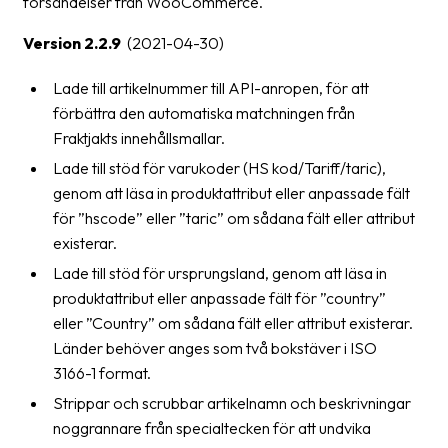
försändelser från WooCommerce.
Version 2.2.9
(2021-04-30)
Lade till artikelnummer till API-anropen, för att
förbättra den automatiska matchningen från
Fraktjakts innehållsmallar.
Lade till stöd för varukoder (HS kod/Tariff/taric),
genom att läsa in produktattribut eller anpassade fält
för ”hscode” eller ”taric” om sådana fält eller attribut
existerar.
Lade till stöd för ursprungsland, genom att läsa in
produktattribut eller anpassade fält för ”country”
eller ”Country” om sådana fält eller attribut existerar.
Länder behöver anges som två bokstäver i ISO
3166-1 format.
Strippar och scrubbar artikelnamn och beskrivningar
noggrannare från specialtecken för att undvika