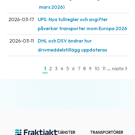
mars 2026)
2026-03-17
UPS: Nya tullregler och avgifter
påverkar transporter inom Europa 2026
2026-03-11
DHL och DSV ändrar hur
drivmeddelstillägg uppdateras
...
1
2
3
4
5
6
7
8
9
10
11
nästa
TJÄNSTER
TRANSPORTÖRER