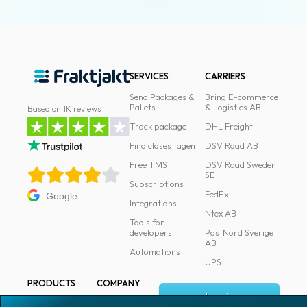
SERVICES
CARRIERS
Send Packages &
Bring E-commerce
Pallets
& Logistics AB
Based on 1K reviews
Track package
DHL Freight
Find closest agent
DSV Road AB
Free TMS
DSV Road Sweden
SE
Subscriptions
FedEx
Google
Integrations
Ntex AB
Tools for
developers
PostNord Sverige
AB
Automations
UPS
PRODUCTS
COMPANY
Log in
All products
About