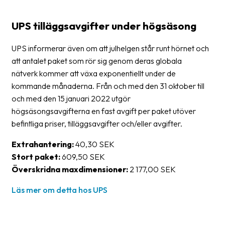
News
UPS tilläggsavgifter under högsäsong
archive
Contact
UPS informerar även om att julhelgen står runt hörnet och
us
att antalet paket som rör sig genom deras globala
nätverk kommer att växa exponentiellt under de
Terms
kommande månaderna. Från och med den 31 oktober till
och med den 15 januari 2022 utgör
Terms
högsäsongsavgifterna en fast avgift per paket utöver
and
befintliga priser, tilläggsavgifter och/eller avgifter.
conditions
Extrahantering:
40,30 SEK
Privacy
Stort paket:
609,50 SEK
Överskridna maxdimensioner:
2 177,00 SEK
Prohibited
and
Läs mer om detta hos UPS
dangerous
content