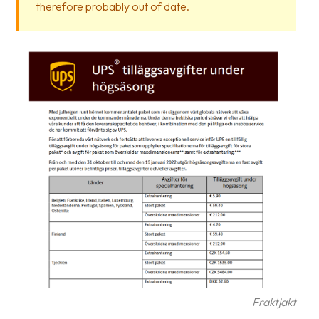
therefore probably out of date.
Glossary
Packing
Shipping
documents
Printer
settings
Customs
declarations
Delivery
terms
Pickups
Manuals
Fraktjakt
Downloads