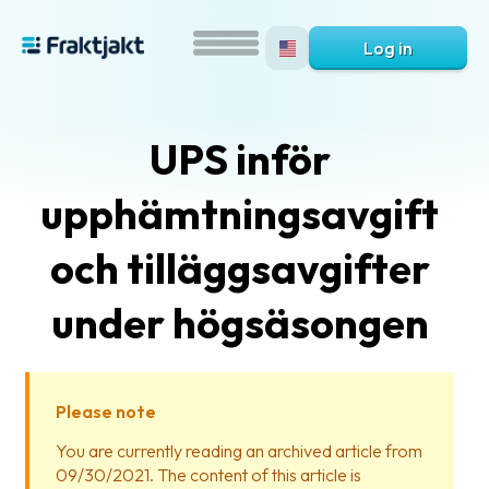
Log in
UPS inför
upphämtningsavgift
och tilläggsavgifter
under högsäsongen
What
is
Fraktjakt?
Please note
Help?
You are currently reading an archived article from
09/30/2021. The content of this article is
FAQ