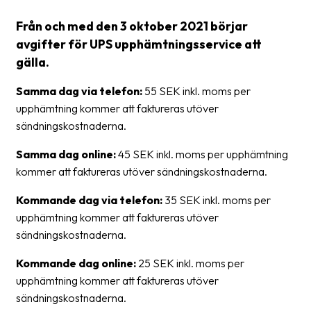
Från och med den 3 oktober 2021 börjar
Barcode
scanner
avgifter för UPS upphämtningsservice att
gälla.
Support
Samma dag via telefon:
55 SEK inkl. moms per
About
upphämtning kommer att faktureras utöver
the
sändningskostnaderna.
company
Samma dag online:
45 SEK inkl. moms per upphämtning
About
kommer att faktureras utöver sändningskostnaderna.
Fraktjakt
Kommande dag via telefon:
35 SEK inkl. moms per
Media
upphämtning kommer att faktureras utöver
sändningskostnaderna.
Coworkers
Kommande dag online:
25 SEK inkl. moms per
Job
upphämtning kommer att faktureras utöver
&
sändningskostnaderna.
career