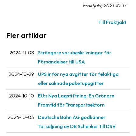
Fraktjakt, 2021-10-13
oss
Villkor
Till Fraktjakt
Fler artiklar
Allmänna
villkor
2024-11-08
Strängare varubeskrivningar för
Integritet
Försändelser till USA
Förbjudet
och
2024-10-29
UPS inför nya avgifter för felaktiga
farligt
eller saknade paketuppgifter
innehåll
2024-10-10
EU:s Nya Lagstiftning: En Grönare
Framtid för Transportsektorn
2024-10-03
Deutsche Bahn AG godkänner
försäljning av DB Schenker till DSV