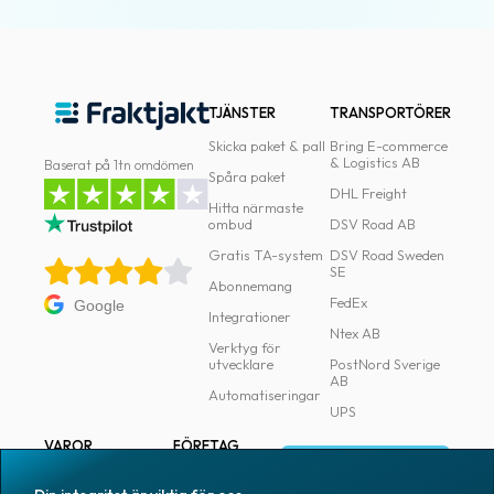
TJÄNSTER
TRANSPORTÖRER
Skicka paket & pall
Bring E-commerce
& Logistics AB
Baserat på 1tn omdömen
Spåra paket
DHL Freight
Hitta närmaste
ombud
DSV Road AB
Gratis TA-system
DSV Road Sweden
SE
Abonnemang
FedEx
Google
Integrationer
Ntex AB
Verktyg för
utvecklare
PostNord Sverige
AB
Automatiseringar
UPS
VAROR
FÖRETAG
Logga in
Samtliga varor
Om Fraktjakt