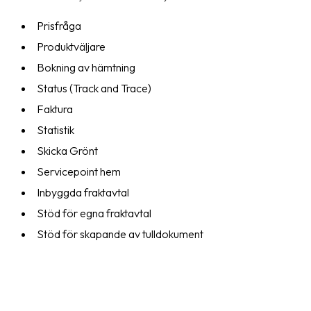
Streckkodsläsare
Prisfråga
Kundtjänst
Produktväljare
Bokning av hämtning
Om
företaget
Status (Track and Trace)
Faktura
Om
Statistik
Fraktjakt
Skicka Grönt
Pressrum
Servicepoint hem
Medarbetare
Inbyggda fraktavtal
Stöd för egna fraktavtal
Jobb
Stöd för skapande av tulldokument
&
karriär
Nyhetsarkiv
Kontakta