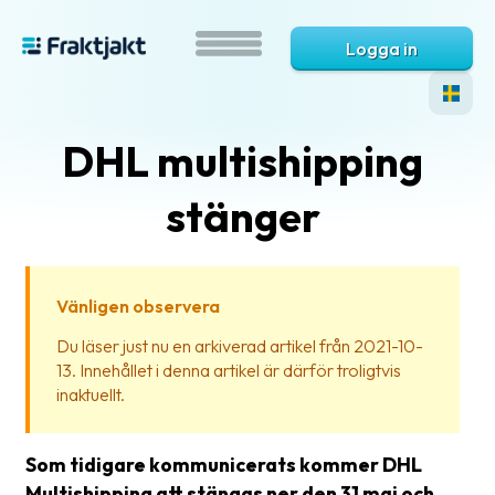
Logga in
DHL multishipping
stänger
Vänligen observera
Vad
Du läser just nu en arkiverad artikel från 2021-10-
är
13. Innehållet i denna artikel är därför troligtvis
Fraktjakt?
inaktuellt.
Hjälp?
Som tidigare kommunicerats kommer DHL
Vanliga
Multishipping att stängas ner den 31 maj och