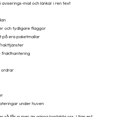
aviserings-mail och länkar i ren text
dan
r och tydligare flaggor
t på era paketmallar
frakttjänster
 frakthantering
 ordrar
er
pdateringar under huven
er så får ni mer än gärna kontakta oss. Utan ert