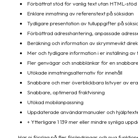
Förbättrat stöd för vanlig text utan HTML-stöd i 
Enklare inmatning av referenstext på söksidan
Tydligare presentation av tulluppgifter på söksi
Förbättrad adresshantering, anpassade adresse
Beräkning och information av skrymmevikt direk
Mer och tydligare information i er inställning av 
Fler genvägar och snabblänkar för en snabbare
Utökade inmatningsalternativ för innehåll
Snabbare och mer överblickbara listvyer av era
Snabbare, optimerad fraktvisning
Utökad mobilanpassning
Uppdaterade användarmanualer och hjälptext
+ Ytterligare 1 139 mer eller mindre synliga up
Har ni förslag på fler förändringar och nya funktion