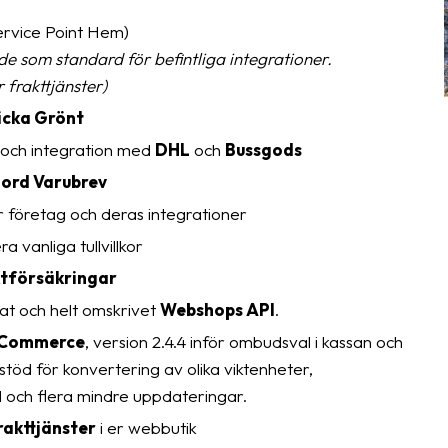
rvice Point Hem)
ade som standard för befintliga integrationer.
 frakttjänster)
icka Grönt
och integration med
DHL
och
Bussgods
ord Varubrev
r företag och deras integrationer
a vanliga tullvillkor
tförsäkringar
t och helt omskrivet
Webshops API
.
Commerce
, version 2.4.4 inför ombudsval i kassan och
stöd för konvertering av olika viktenheter,
1 och flera mindre uppdateringar.
rakttjänster
i er webbutik