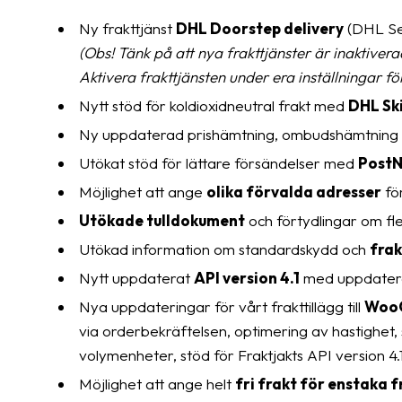
Ny frakttjänst
DHL Doorstep delivery
(DHL Se
(Obs! Tänk på att nya frakttjänster är inaktiver
Aktivera frakttjänsten under era inställningar för
Nytt stöd för koldioxidneutral frakt med
DHL Sk
Ny uppdaterad prishämtning, ombudshämtning 
Utökat stöd för lättare försändelser med
PostN
Möjlighet att ange
olika förvalda adresser
fö
Utökade tulldokument
och förtydlingar om fler
Utökad information om standardskydd och
frak
Nytt uppdaterat
API version 4.1
med uppdatera
Nya uppdateringar för vårt frakttillägg till
Woo
via orderbekräftelsen, optimering av hastighet, 
volymenheter, stöd för Fraktjakts API version 4.
Möjlighet att ange helt
fri frakt för enstaka f