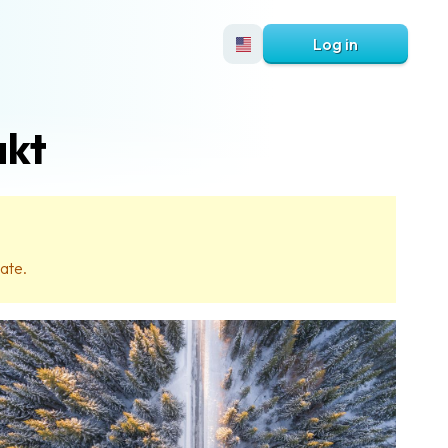
Log in
akt
date.