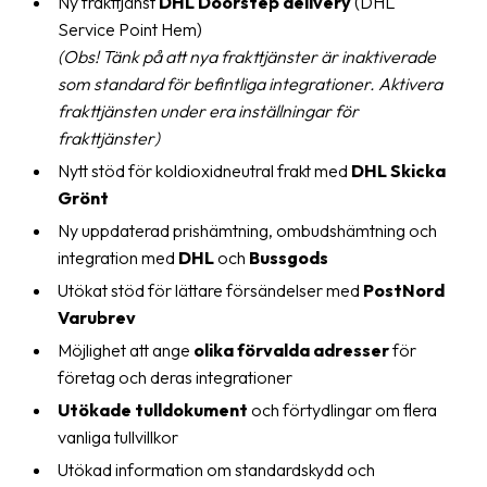
Ny frakttjänst
DHL Doorstep delivery
(DHL
Streckkodsläsare
Service Point Hem)
(Obs! Tänk på att nya frakttjänster är inaktiverade
Kundtjänst
som standard för befintliga integrationer. Aktivera
Om
frakttjänsten under era inställningar för
företaget
frakttjänster)
Nytt stöd för koldioxidneutral frakt med
DHL Skicka
Om
Grönt
Fraktjakt
Ny uppdaterad prishämtning, ombudshämtning och
Pressrum
integration med
DHL
och
Bussgods
Utökat stöd för lättare försändelser med
PostNord
Medarbetare
Varubrev
Jobb
Möjlighet att ange
olika förvalda adresser
för
&
företag och deras integrationer
karriär
Utökade tulldokument
och förtydlingar om flera
vanliga tullvillkor
Nyhetsarkiv
Utökad information om standardskydd och
Kontakta