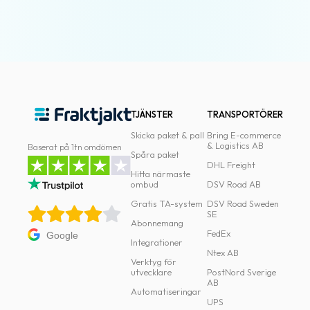
TJÄNSTER
TRANSPORTÖRER
Skicka paket & pall
Bring E-commerce
& Logistics AB
Baserat på 1tn omdömen
Spåra paket
DHL Freight
Hitta närmaste
ombud
DSV Road AB
Gratis TA-system
DSV Road Sweden
SE
Abonnemang
FedEx
Google
Integrationer
Ntex AB
Verktyg för
utvecklare
PostNord Sverige
AB
Automatiseringar
UPS