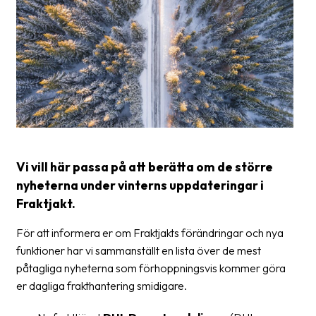
frågor
&
svar
Ordlista
Paketering
Frakthandlingar
Skrivarinställningar
Vi vill här passa på att berätta om de större
nyheterna under vinterns uppdateringar i
Tulldeklarationer
Fraktjakt.
Leveransvillkor
För att informera er om Fraktjakts förändringar och nya
Upphämtningar
funktioner har vi sammanställt en lista över de mest
påtagliga nyheterna som förhoppningsvis kommer göra
Manualer
er dagliga frakthantering smidigare.
Nedladdningar