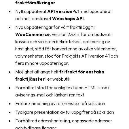
fraktförsäkringar
oss
Nytt uppdaterat
API version 4.1
med uppdaterat
och helt omskrivet
Webshops API
.
Villkor
Nya uppdateringar för vårt frakttillägg till
Allmänna
WooCommerce
, version 2.4.4 inför ombudsval i
villkor
kassan och via orderbekräftelsen, optimering av
hastighet, stöd för konvertering av olika viktenheter,
Integritet
volymenheter, stöd för Fraktjakts API version 4.1 och
Förbjudet
flera mindre uppdateringar.
och
Möjlighet att ange helt
fri frakt för enstaka
farligt
frakttjänster
i er webbutik
innehåll
Förbättrat stöd för vanlig text utan HTML-stöd i
aviserings-mail och länkar i ren text
Enklare inmatning av referenstext på söksidan
Tydligare presentation av tulluppgifter på söksidan
Förbättrad adresshantering, anpassade adresser
och tydligare flaggor