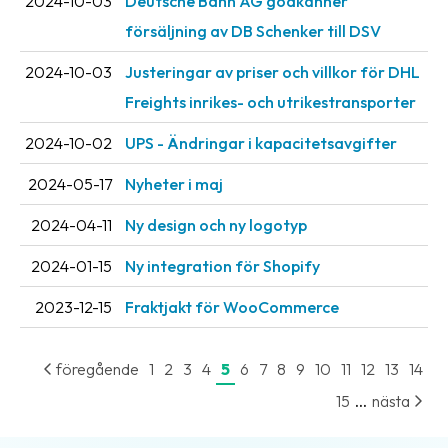
2024-10-03
Deutsche Bahn AG godkänner
försäljning av DB Schenker till DSV
2024-10-03
Justeringar av priser och villkor för DHL
Freights inrikes- och utrikestransporter
2024-10-02
UPS - Ändringar i kapacitetsavgifter
2024-05-17
Nyheter i maj
2024-04-11
Ny design och ny logotyp
2024-01-15
Ny integration för Shopify
2023-12-15
Fraktjakt för WooCommerce
föregående
1
2
3
4
5
6
7
8
9
10
11
12
13
14
...
15
nästa