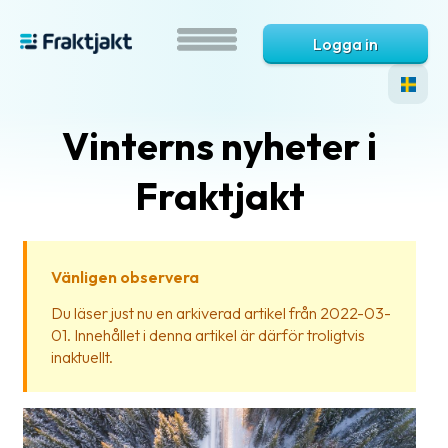
Logga in
Vinterns nyheter i
Fraktjakt
Vänligen observera
Vad
Du läser just nu en arkiverad artikel från 2022-03-
är
01. Innehållet i denna artikel är därför troligtvis
Fraktjakt?
inaktuellt.
Hjälp?
Vanliga