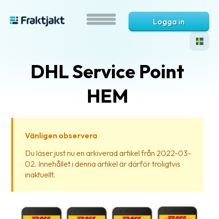
Logga in
DHL Service Point
HEM
Vänligen observera
Vad
Du läser just nu en arkiverad artikel från 2022-03-
är
02. Innehållet i denna artikel är därför troligtvis
Fraktjakt?
inaktuellt.
Hjälp?
Vanliga