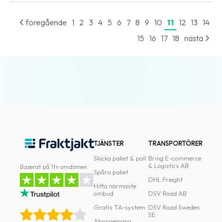
föregående
1
2
3
4
5
6
7
8
9
10
11
12
13
14
15
16
17
18
nästa
TJÄNSTER
TRANSPORTÖRER
Skicka paket & pall
Bring E-commerce
& Logistics AB
Baserat på 1tn omdömen
Spåra paket
DHL Freight
Hitta närmaste
ombud
DSV Road AB
Gratis TA-system
DSV Road Sweden
SE
Abonnemang