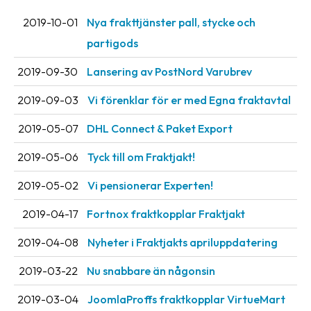
oss
2019-10-01
Nya frakttjänster pall, stycke och
partigods
Villkor
2019-09-30
Lansering av PostNord Varubrev
Allmänna
villkor
2019-09-03
Vi förenklar för er med Egna fraktavtal
Integritet
2019-05-07
DHL Connect & Paket Export
Förbjudet
2019-05-06
Tyck till om Fraktjakt!
och
farligt
2019-05-02
Vi pensionerar Experten!
innehåll
2019-04-17
Fortnox fraktkopplar Fraktjakt
2019-04-08
Nyheter i Fraktjakts apriluppdatering
2019-03-22
Nu snabbare än någonsin
2019-03-04
JoomlaProffs fraktkopplar VirtueMart