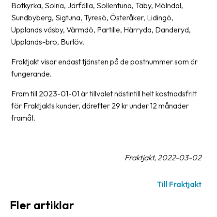
Botkyrka, Solna, Järfälla, Sollentuna, Täby, Mölndal,
Streckkodsläsare
Sundbyberg, Sigtuna, Tyresö, Österåker, Lidingö,
Kundtjänst
Upplands väsby, Värmdö, Partille, Härryda, Danderyd,
Upplands-bro, Burlöv.
Om
företaget
Fraktjakt visar endast tjänsten på de postnummer som är
fungerande.
Om
Fram till 2023-01-01 är tillvalet nästintill helt kostnadsfritt
Fraktjakt
för Fraktjakts kunder, därefter 29 kr under 12 månader
Pressrum
framåt.
Medarbetare
Jobb
Fraktjakt, 2022-03-02
&
karriär
Till Fraktjakt
Nyhetsarkiv
Fler artiklar
Kontakta