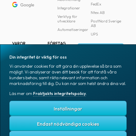
FedEx
Google
Integrationer
Ntex AB
Verktyg för
utvecklare
PostNord Sverige
AB
Automatiseringar
UPS
VAROR
FÖRETAG
Logga in
Samtliga varor
Om Fraktjakt
Din integritet är viktig för oss
Märkning
Pressrum
Vi använder cookies för att göra din upplevelse så bra som
Skapa konto
Emballage
Medarbetare
möjligt. Vi analyserar även ditt besök för att förstå våra
kunders behov, samt rikta relevant information och
Emballagetillbehör
Jobb & karriär
marknadsföring till dig. Du kan när som helst ändra dina val.
Kontorsvaror
Nyhetsarkiv
Läs mer om
Fraktjakts integritetspolicy
.
Blogg
Svenska
Kundtjänst
Inställningar
Endast nödvändiga cookies
Fraktjakts integritetspolicy
Allmänna villkor
Cookies