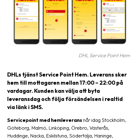
frågor
&
svar
Ordlista
Paketering
DHL Service Point Hem
Frakthandlingar
Skrivarinställningar
DHLs tjänst Service Point Hem. Leverans sker
Tulldeklarationer
hem till mottagaren mellan 17:00 – 22:00 på
vardagar. Kunden kan välja att byta
Leveransvillkor
leveransdag och följa försändelsen i realtid
via länk i SMS.
Upphämtningar
Manualer
Servicepoint med hemleverans
når idag Stockholm,
Göteborg, Malmö, Linköping, Örebro, Västerås,
Nedladdningar
Huddinge, Nacka, Eskilstuna, Södertälja, Haninge,