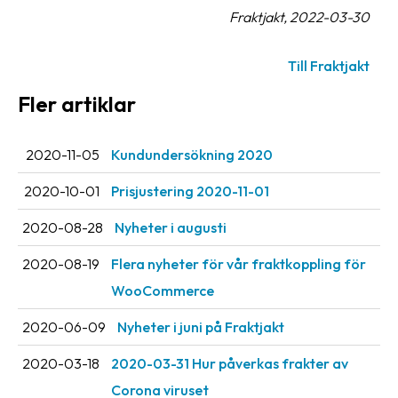
Fraktjakt, 2022-03-30
oss
Villkor
Till Fraktjakt
Fler artiklar
Allmänna
villkor
2020-11-05
Kundundersökning 2020
Integritet
2020-10-01
Prisjustering 2020-11-01
Förbjudet
och
2020-08-28
Nyheter i augusti
farligt
innehåll
2020-08-19
Flera nyheter för vår fraktkoppling för
WooCommerce
2020-06-09
Nyheter i juni på Fraktjakt
2020-03-18
2020-03-31 Hur påverkas frakter av
Corona viruset