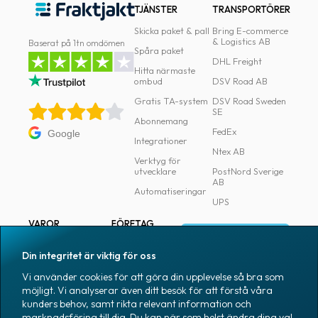
TJÄNSTER
TRANSPORTÖRER
Skicka paket & pall
Bring E-commerce
& Logistics AB
Baserat på 1tn omdömen
Spåra paket
DHL Freight
Hitta närmaste
ombud
DSV Road AB
Gratis TA-system
DSV Road Sweden
SE
Abonnemang
FedEx
Google
Integrationer
Ntex AB
Verktyg för
utvecklare
PostNord Sverige
AB
Automatiseringar
UPS
VAROR
FÖRETAG
Logga in
Samtliga varor
Om Fraktjakt
Din integritet är viktig för oss
Märkning
Pressrum
Vi använder cookies för att göra din upplevelse så bra som
Skapa konto
Emballage
Medarbetare
möjligt. Vi analyserar även ditt besök för att förstå våra
kunders behov, samt rikta relevant information och
Emballagetillbehör
Jobb & karriär
marknadsföring till dig. Du kan när som helst ändra dina val.