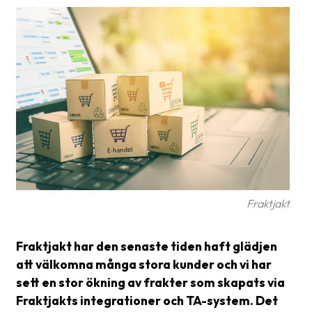
frågor
&
svar
Ordlista
Paketering
Frakthandlingar
Skrivarinställningar
Tulldeklarationer
Fraktjakt
Leveransvillkor
Upphämtningar
Fraktjakt har den senaste tiden haft glädjen
att välkomna många stora kunder och vi har
Manualer
sett en stor ökning av frakter som skapats via
Nedladdningar
Fraktjakts integrationer och TA-system. Det