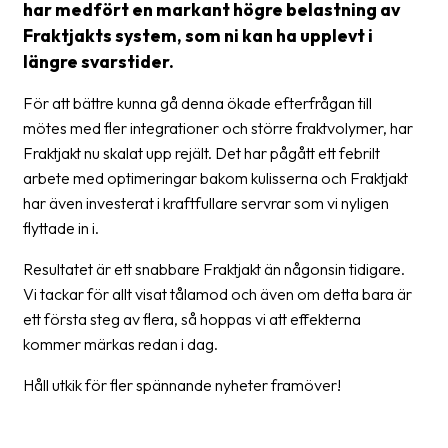
har medfört en markant högre belastning av
Streckkodsläsare
Fraktjakts system, som ni kan ha upplevt i
Kundtjänst
längre svarstider.
Om
För att bättre kunna gå denna ökade efterfrågan till
företaget
mötes med fler integrationer och större fraktvolymer, har
Fraktjakt nu skalat upp rejält. Det har pågått ett febrilt
Om
arbete med optimeringar bakom kulisserna och Fraktjakt
Fraktjakt
har även investerat i kraftfullare servrar som vi nyligen
flyttade in i.
Pressrum
Resultatet är ett snabbare Fraktjakt än någonsin tidigare.
Medarbetare
Vi tackar för allt visat tålamod och även om detta bara är
Jobb
ett första steg av flera, så hoppas vi att effekterna
&
kommer märkas redan i dag.
karriär
Håll utkik för fler spännande nyheter framöver!
Nyhetsarkiv
Kontakta