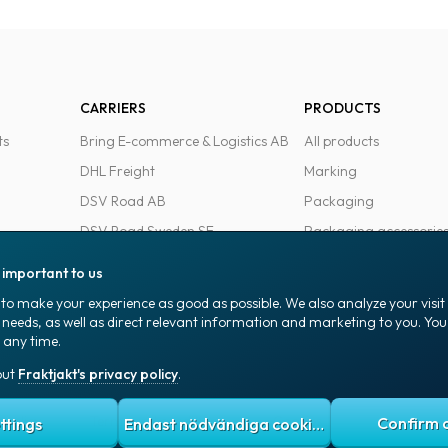
CARRIERS
PRODUCTS
ts
Bring E-commerce & Logistics AB
All products
DHL Freight
Marking
DSV Road AB
Packaging
DSV Road Sweden SE
Packaging accessorie
FedEx
Office goods
s important to us
Ntex AB
to make your experience as good as possible. We also analyze your visi
PostNord Sverige AB
 needs, as well as direct relevant information and marketing to you. Y
 any time.
UPS
out
Fraktjakt's privacy policy
.
 policy
Terms and conditions
Cookies
ttings
Endast nödvändiga cookies