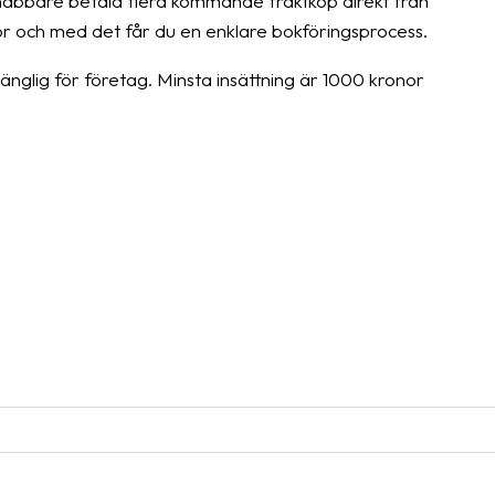
snabbare betala flera kommande fraktköp direkt från
uror och med det får du en enklare bokföringsprocess.
gänglig för företag. Minsta insättning är 1000 kronor