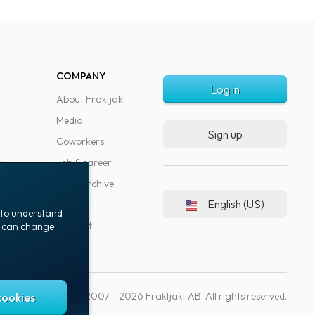
COMPANY
Log in
About Fraktjakt
Media
Sign up
Coworkers
s
Job & career
News archive
English (US)
Blog
t to understand
Support
ou can change
Copyright © 2007 – 2026 Fraktjakt AB. All rights reserved.