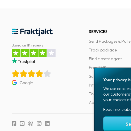
SERVICES
Send Packages & Palle
Based on 1K reviews
Track package
Find closest agent
Free TMS
Subscriptions
Your privacy i
Google
Integrations
We use cookies 
Tools for developers
our customers'
your choices at
Automations
Read more ab
Fraktjakt's privacy
Se