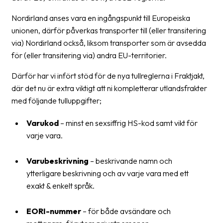
Nordirland anses vara en ingångspunkt till Europeiska
Barcode
unionen, därför påverkas transporter till (eller transitering
scanner
via) Nordirland också, liksom transporter som är avsedda
Support
för (eller transitering via) andra EU-territorier.
About
Därför har vi infört stöd för de nya tullreglerna i Fraktjakt,
the
där det nu är extra viktigt att ni kompletterar utlandsfrakter
company
med följande tulluppgifter;
About
Varukod
– minst en sexsiffrig HS-kod samt vikt för
Fraktjakt
varje vara.
Media
Varubeskrivning
– beskrivande namn och
Coworkers
ytterligare beskrivning och av varje vara med ett
exakt & enkelt språk.
Job
&
EORI-nummer
– för både avsändare och
career