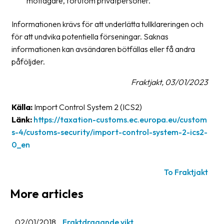
mottagare, förutom privatpersoner.
News
Informationen krävs för att underlätta tullklareringen och
archive
för att undvika potentiella förseningar. Saknas
Contact
informationen kan avsändaren bötfällas eller få andra
us
påföljder.
Terms
Fraktjakt, 03/01/2023
Terms
Källa:
Import Control System 2 (ICS2)
and
Länk:
https://taxation-customs.ec.europa.eu/custom
conditions
s-4/customs-security/import-control-system-2-ics2-
0_en
Privacy
Prohibited
To Fraktjakt
and
More articles
dangerous
content
02/01/2018
Fraktdragande vikt