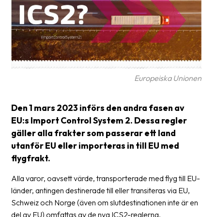
Glossary
Packing
Shipping
documents
Europeiska Unionen
Printer
settings
Den 1 mars 2023 införs den andra fasen av
Customs
EU:s Import Control System 2. Dessa regler
declarations
gäller alla frakter som passerar ett land
utanför EU eller importeras in till EU med
Delivery
flygfrakt.
terms
Pickups
Alla varor, oavsett värde, transporterade med flyg till EU-
länder, antingen destinerade till eller transiteras via EU,
Manuals
Schweiz och Norge (även om slutdestinationen inte är en
del av EU) omfattas av de nya ICS2-reglerna.
Downloads