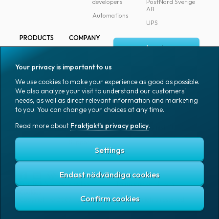
developers
PostNord Sverige
AB
Automations
UPS
PRODUCTS
COMPANY
Log in
All products
About
Fraktjakt
Marking
Your privacy is important to us
Media
Sign up
Packaging
We use cookies to make your experience as good as possible.
Coworkers
We also analyze your visit to understand our customers'
Packaging
needs, as well as direct relevant information and marketing
accessories
Job & career
to you. You can change your choices at any time.
Office goods
News archive
Read more about
Fraktjakt's privacy policy
.
English (US)
Blog
Support
Settings
Endast nödvändiga cookies
Fraktjakt's privacy policy
Terms and conditions
Cookies
Copyright © 2007 – 2026 Fraktjakt AB. All rights reserved.