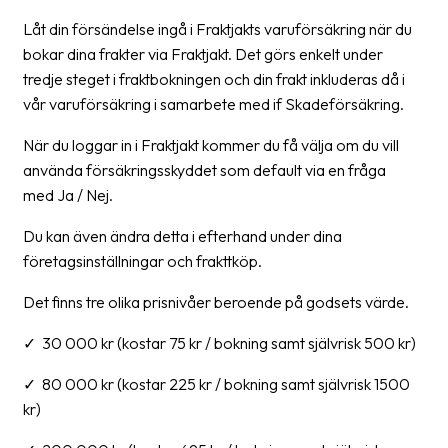
Låt din försändelse ingå i Fraktjakts varuförsäkring när du
Barcode
bokar dina frakter via Fraktjakt. Det görs enkelt under
scanner
tredje steget i fraktbokningen och din frakt inkluderas då i
Support
vår varuförsäkring i samarbete med if Skadeförsäkring.
När du loggar in i Fraktjakt kommer du få välja om du vill
About
använda försäkringsskyddet som default via en fråga
the
med Ja / Nej.
company
Du kan även ändra detta i efterhand under dina
About
företagsinställningar och frakttköp.
Fraktjakt
Det finns tre olika prisnivåer beroende på godsets värde.
Media
✓ 30 000 kr (kostar 75 kr / bokning samt självrisk 500 kr)
Coworkers
✓ 80 000 kr (kostar 225 kr / bokning samt självrisk 1500
Job
kr)
&
career