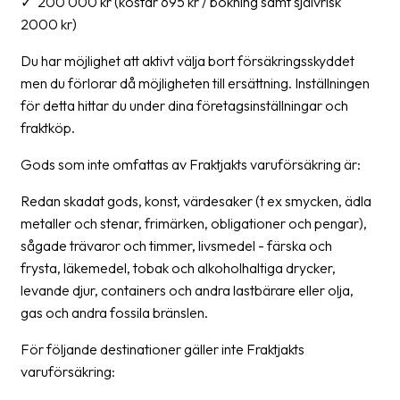
✓ 200 000 kr (kostar 695 kr / bokning samt självrisk
2000 kr)
News
archive
Du har möjlighet att aktivt välja bort försäkringsskyddet
Contact
men du förlorar då möjligheten till ersättning. Inställningen
us
för detta hittar du under dina företagsinställningar och
fraktköp.
Terms
Gods som inte omfattas av Fraktjakts varuförsäkring är:
Terms
Redan skadat gods, konst, värdesaker (t ex smycken, ädla
and
metaller och stenar, frimärken, obligationer och pengar),
conditions
sågade trävaror och timmer, livsmedel - färska och
Privacy
frysta, läkemedel, tobak och alkoholhaltiga drycker,
levande djur, containers och andra lastbärare eller olja,
Prohibited
gas och andra fossila bränslen.
and
dangerous
För följande destinationer gäller inte Fraktjakts
content
varuförsäkring: