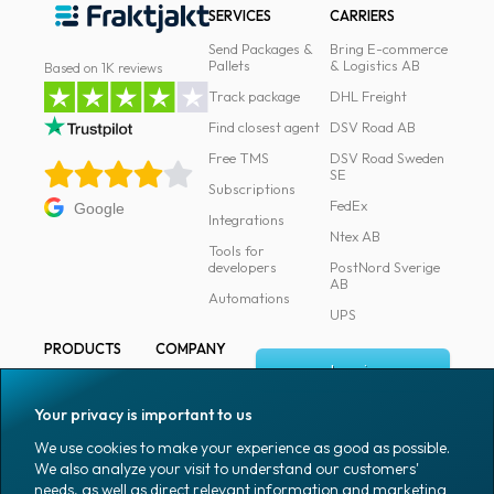
SERVICES
CARRIERS
Send Packages &
Bring E-commerce
Pallets
& Logistics AB
Based on 1K reviews
Track package
DHL Freight
Find closest agent
DSV Road AB
Free TMS
DSV Road Sweden
SE
Subscriptions
FedEx
Google
Integrations
Ntex AB
Tools for
developers
PostNord Sverige
AB
Automations
UPS
PRODUCTS
COMPANY
Log in
All products
About
Fraktjakt
Marking
Your privacy is important to us
Media
Sign up
Packaging
We use cookies to make your experience as good as possible.
Coworkers
We also analyze your visit to understand our customers'
Packaging
needs, as well as direct relevant information and marketing
accessories
Job & career