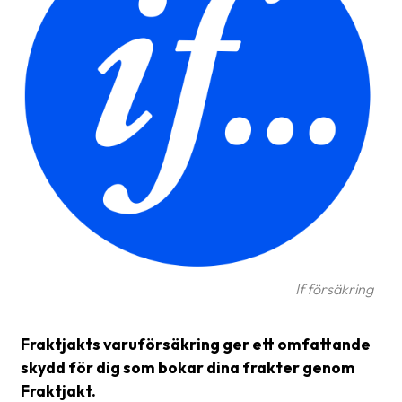
Glossary
Packing
Shipping
documents
Printer
settings
Customs
declarations
Delivery
If försäkring
terms
Pickups
Fraktjakts varuförsäkring ger ett omfattande
Manuals
skydd för dig som bokar dina frakter genom
Fraktjakt.
Downloads