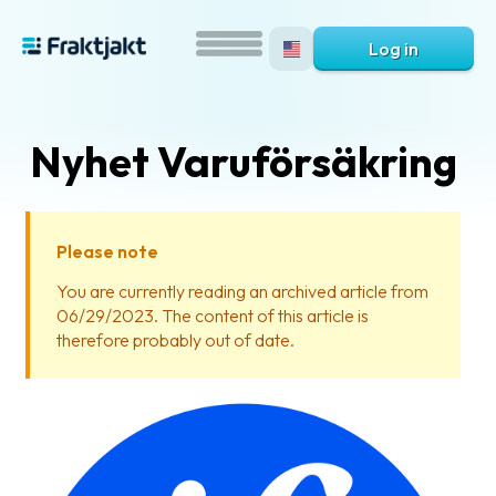
Log in
Nyhet Varuförsäkring
Please note
You are currently reading an archived article from
06/29/2023. The content of this article is
What
therefore probably out of date.
is
Fraktjakt?
Help?
FAQ