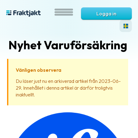
Logga in
Nyhet Varuförsäkring
Vänligen observera
Du läser just nu en arkiverad artikel från 2023-06-
29. Innehållet i denna artikel är därför troligtvis
Vad
inaktuellt.
är
Fraktjakt?
Hjälp?
Vanliga