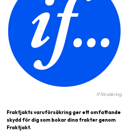
frågor
&
svar
Ordlista
Paketering
Frakthandlingar
Skrivarinställningar
Tulldeklarationer
Leveransvillkor
If försäkring
Upphämtningar
Manualer
Fraktjakts varuförsäkring ger ett omfattande
skydd för dig som bokar dina frakter genom
Nedladdningar
Fraktjakt.