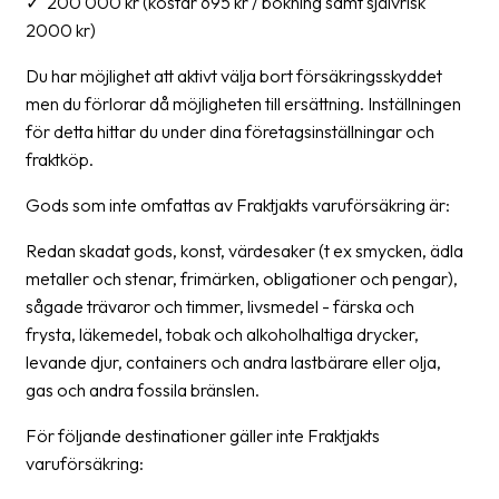
✓ 200 000 kr (kostar 695 kr / bokning samt självrisk
oss
2000 kr)
Villkor
Du har möjlighet att aktivt välja bort försäkringsskyddet
men du förlorar då möjligheten till ersättning. Inställningen
Allmänna
för detta hittar du under dina företagsinställningar och
villkor
fraktköp.
Integritet
Gods som inte omfattas av Fraktjakts varuförsäkring är:
Förbjudet
Redan skadat gods, konst, värdesaker (t ex smycken, ädla
och
metaller och stenar, frimärken, obligationer och pengar),
farligt
sågade trävaror och timmer, livsmedel - färska och
innehåll
frysta, läkemedel, tobak och alkoholhaltiga drycker,
levande djur, containers och andra lastbärare eller olja,
gas och andra fossila bränslen.
För följande destinationer gäller inte Fraktjakts
varuförsäkring: