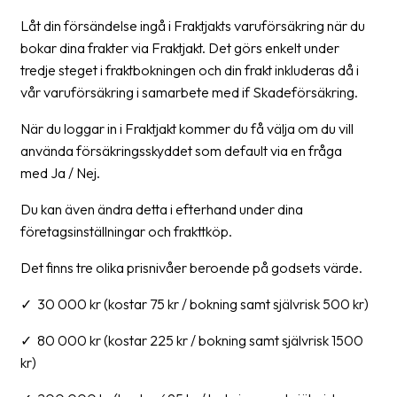
Streckkodsläsare
Låt din försändelse ingå i Fraktjakts varuförsäkring när du
Kundtjänst
bokar dina frakter via Fraktjakt. Det görs enkelt under
tredje steget i fraktbokningen och din frakt inkluderas då i
Om
vår varuförsäkring i samarbete med if Skadeförsäkring.
företaget
När du loggar in i Fraktjakt kommer du få välja om du vill
använda försäkringsskyddet som default via en fråga
Om
med Ja / Nej.
Fraktjakt
Pressrum
Du kan även ändra detta i efterhand under dina
företagsinställningar och frakttköp.
Medarbetare
Det finns tre olika prisnivåer beroende på godsets värde.
Jobb
&
✓ 30 000 kr (kostar 75 kr / bokning samt självrisk 500 kr)
karriär
✓ 80 000 kr (kostar 225 kr / bokning samt självrisk 1500
Nyhetsarkiv
kr)
Kontakta