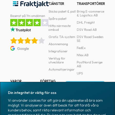
TJÄNSTER
TRANSPORTÖRER
Skicka paket & pall
Bring E-commerce
& Logistics AB
Baserat på 1tn omdömen
Spåra paket
DHL Freight
Hitta närmaste
ombud
DSV Road AB
Gratis TA-system
DSV Road Sweden
SE
Abonnemang
FedEx
Google
Integrationer
Ntex AB
Verktyg för
utvecklare
PostNord Sverige
AB
Automatiseringar
UPS
VAROR
FÖRETAG
Logga in
Samtliga varor
Om Fraktjakt
Din integritet är viktig för oss
Märkning
Pressrum
Vi använder cookies för att göra din upplevelse så bra som
Skapa konto
Emballage
Medarbetare
möjligt. Vi analyserar även ditt besök för att förstå våra
kunders behov, samt rikta relevant information och
Emballagetillbehör
Jobb & karriär