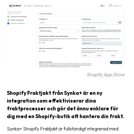
Glossary
Packing
Shipping
documents
Printer
settings
Customs
Shopify App Store
declarations
Delivery
Shopify Fraktjakt från Synka+ är en ny
terms
integration som effektiviserar dina
fraktprocesser och gör det ännu enklare för
Pickups
dig med en Shopify-butik att hantera din frakt.
Manuals
Synka+ Shopify Fraktjakt är fullständigt integrerad med
Downloads