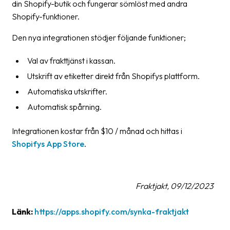
din Shopify-butik och fungerar sömlöst med andra
Shopify-funktioner.
Barcode
scanner
Den nya integrationen stödjer följande funktioner;
Support
Val av frakttjänst i kassan.
About
Utskrift av etiketter direkt från Shopifys plattform.
the
Automatiska utskrifter.
company
Automatisk spårning.
About
Integrationen kostar från $10 / månad och hittas i
Fraktjakt
Shopifys App Store
.
Media
Coworkers
Fraktjakt, 09/12/2023
Job
&
Länk:
https://apps.shopify.com/synka-fraktjakt
career