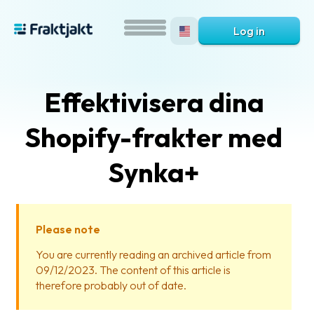
Log in
Effektivisera dina
Shopify-frakter med
Synka+
What
is
Please note
Fraktjakt?
You are currently reading an archived article from
09/12/2023. The content of this article is
Help?
therefore probably out of date.
FAQ