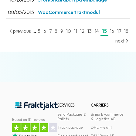
08/05/2015
WooCommerce fraktmodul
...
previous
5
6
7
8
9
10
11
12
13
14
15
16
17
18
next
SERVICES
CARRIERS
Send Packages &
Bring E-commerce
Pallets
& Logistics AB
Based on 1K reviews
Track package
DHL Freight
Find closest agent
DSV Road AB