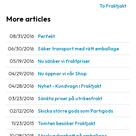
To Fraktjakt
News
archive
More articles
Contact
us
08/31/2016
Perfekt
06/30/2016
Säker transport med rätt emballage
Terms
05/19/2016
Nu sänker vi fraktpriser
Terms
and
04/29/2016
Nu öppnar vi vår Shop
conditions
04/28/2016
Nyhet - Kundvagn i Fraktjakt
Privacy
03/23/2016
Sänkta priser på utrikesfrakt
Prohibited
and
02/12/2016
Skicka större gods som Partigods
dangerous
11/23/2015
Tomten besöker Fraktjakt
content
10/28/2015
Storkundsrabatt på emballage