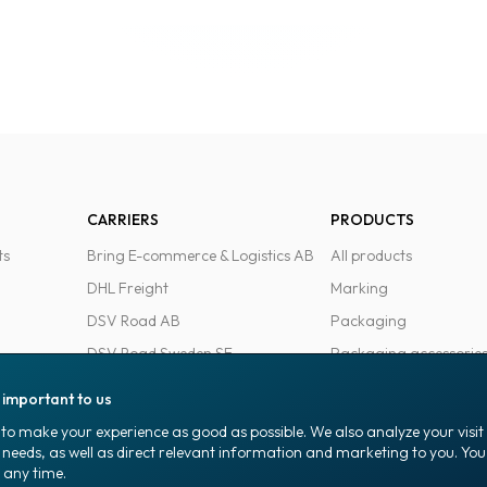
CARRIERS
PRODUCTS
ts
Bring E-commerce & Logistics AB
All products
DHL Freight
Marking
DSV Road AB
Packaging
DSV Road Sweden SE
Packaging accessorie
FedEx
Office goods
s important to us
Ntex AB
to make your experience as good as possible. We also analyze your visi
PostNord Sverige AB
 needs, as well as direct relevant information and marketing to you. Y
 any time.
UPS