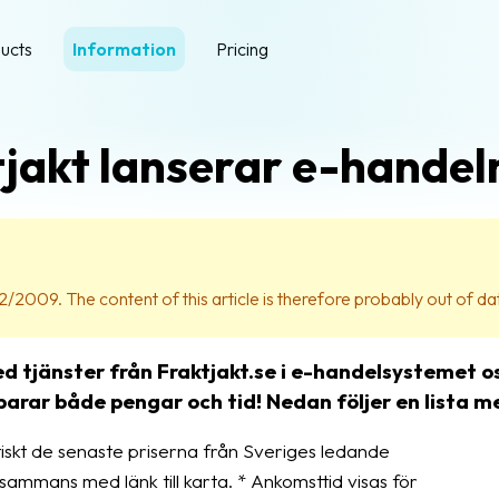
ucts
Information
Pricing
tjakt lanserar e-hande
12/2009. The content of this article is therefore probably out of da
 tjänster från Fraktjakt.se i e-handelsystemet o
rar både pengar och tid! Nedan följer en lista m
skt de senaste priserna från Sveriges ledande
lsammans med länk till karta. * Ankomsttid visas för