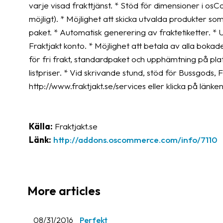
varje visad frakttjänst. * Stöd för dimensioner i os
möjligt). * Möjlighet att skicka utvalda produkter s
paket. * Automatisk generering av fraktetiketter. * U
Fraktjakt konto. * Möjlighet att betala av alla bokade
för fri frakt, standardpaket och upphämtning på pla
listpriser. * Vid skrivande stund, stöd för Bussgod
http://www.fraktjakt.se/services eller klicka på länke
Källa:
Fraktjakt.se
Länk:
http://addons.oscommerce.com/info/7110
More articles
08/31/2016
Perfekt