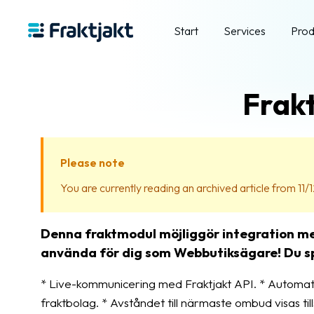
Start
Services
Prod
Frak
Please note
You are currently reading an archived article from 11/
Denna fraktmodul möjliggör integration med
använda för dig som Webbutiksägare! Du spa
* Live-kommunicering med Fraktjakt API. * Automati
fraktbolag. * Avståndet till närmaste ombud visas til