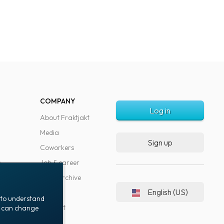
COMPANY
Log in
About Fraktjakt
Media
Sign up
Coworkers
s
Job & career
News archive
English (US)
Blog
t to understand
Support
ou can change