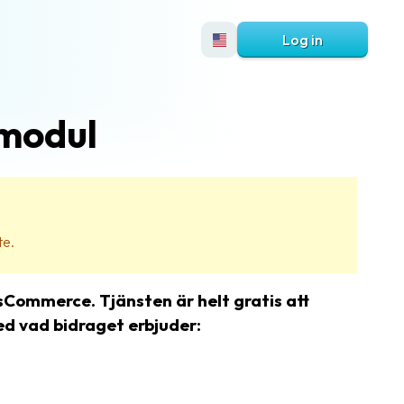
Log in
lmodul
te.
sCommerce. Tjänsten är helt gratis att
ed vad bidraget erbjuder: