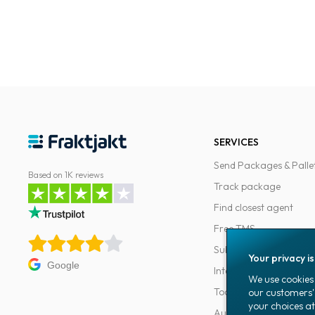
SERVICES
Send Packages & Palle
Based on 1K reviews
Track package
Find closest agent
Free TMS
Subscriptions
Your privacy i
Google
Integrations
We use cookies 
Tools for developers
our customers'
your choices at
Automations