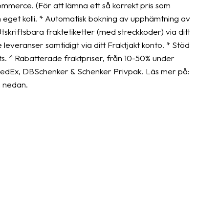
Commerce. (För att lämna ett så korrekt pris som
om eget kolli. * Automatisk bokning av upphämtning av
tskriftsbara fraktetiketter (med streckkoder) via ditt
 leveranser samtidigt via ditt Fraktjakt konto. * Stöd
ts. * Rabatterade fraktpriser, från 10-50% under
s, FedEx, DBSchenker & Schenker Privpak. Läs mer på:
n nedan.