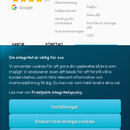
Abonnemang
FedEx
Google
Integrationer
Ntex AB
Verktyg för
utvecklare
PostNord Sverige
AB
Automatiseringar
UPS
VAROR
FÖRETAG
Logga in
Samtliga varor
Om Fraktjakt
Din integritet är viktig för oss
Märkning
Pressrum
Vi använder cookies för att göra din upplevelse så bra som
Skapa konto
Emballage
Medarbetare
möjligt. Vi analyserar även ditt besök för att förstå våra
kunders behov, samt rikta relevant information och
Emballagetillbehör
Jobb & karriär
marknadsföring till dig. Du kan när som helst ändra dina val.
Kontorsvaror
Nyhetsarkiv
Läs mer om
Fraktjakts integritetspolicy
.
Blogg
Svenska
Kundtjänst
Inställningar
Endast nödvändiga cookies
Fraktjakts integritetspolicy
Allmänna villkor