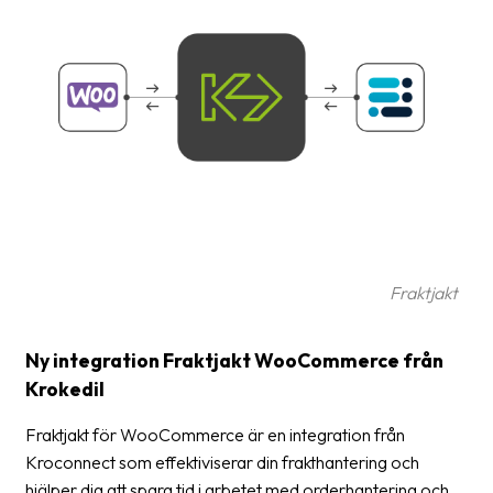
frågor
&
svar
Ordlista
Paketering
Frakthandlingar
Skrivarinställningar
Tulldeklarationer
Fraktjakt
Leveransvillkor
Ny integration Fraktjakt WooCommerce från
Upphämtningar
Krokedil
Manualer
Fraktjakt för WooCommerce är en integration från
Kroconnect som effektiviserar din frakthantering och
Nedladdningar
hjälper dig att spara tid i arbetet med orderhantering och