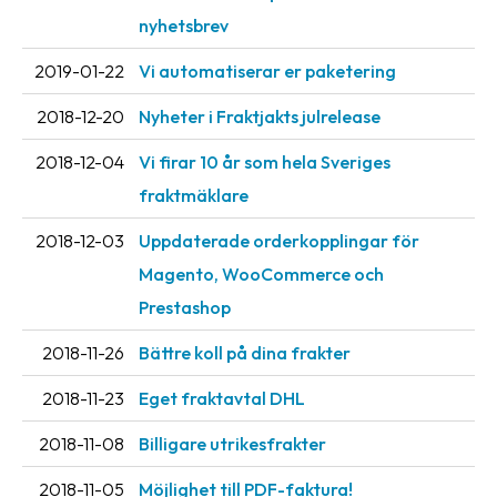
oss
nyhetsbrev
2019-01-22
Vi automatiserar er paketering
Villkor
2018-12-20
Nyheter i Fraktjakts julrelease
Allmänna
villkor
2018-12-04
Vi firar 10 år som hela Sveriges
fraktmäklare
Integritet
Förbjudet
2018-12-03
Uppdaterade orderkopplingar för
och
Magento, WooCommerce och
farligt
Prestashop
innehåll
2018-11-26
Bättre koll på dina frakter
2018-11-23
Eget fraktavtal DHL
2018-11-08
Billigare utrikesfrakter
2018-11-05
Möjlighet till PDF-faktura!