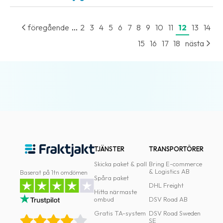
...
föregående
2
3
4
5
6
7
8
9
10
11
12
13
14
15
16
17
18
nästa
TJÄNSTER
TRANSPORTÖRER
Skicka paket & pall
Bring E-commerce
& Logistics AB
Baserat på 1tn omdömen
Spåra paket
DHL Freight
Hitta närmaste
ombud
DSV Road AB
Gratis TA-system
DSV Road Sweden
SE