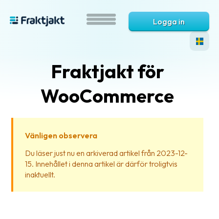
Logga in
Fraktjakt för
WooCommerce
Vänligen observera
Vad
Du läser just nu en arkiverad artikel från 2023-12-
är
15. Innehållet i denna artikel är därför troligtvis
Fraktjakt?
inaktuellt.
Hjälp?
Vanliga