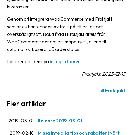
Streckkodsläsare
leveranser.
Kundtjänst
Genom att integrera WooCommerce med Fraktjakt
samlar du hanteringen av frakt på ett enkelt och
Om
överskådligt sätt. Boka frakt i Fraktjakt direkt från
företaget
WooCommerce genom ett knapptryck, eller helt
automatiskt baserat på orderstatus.
Om
Fraktjakt
Läs mer om den nya
integrationen
Pressrum
Fraktjakt, 2023-12-15
Medarbetare
Till Fraktjakt
Jobb
Fler artiklar
&
karriär
2019-03-01
Release 2019-03-01
Nyhetsarkiv
2019-02-18
Missa inte alla tips och rabatter i vårt
Kontakta