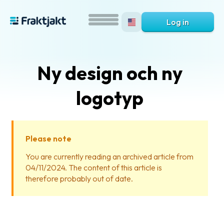
Log in
Ny design och ny
logotyp
Please note
What
You are currently reading an archived article from
is
04/11/2024. The content of this article is
Fraktjakt?
therefore probably out of date.
Help?
FAQ