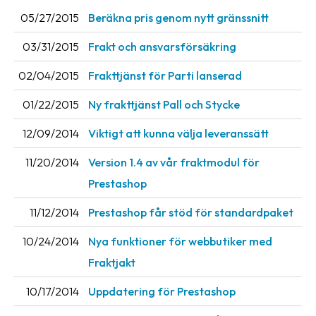
05/27/2015
Beräkna pris genom nytt gränssnitt
News
archive
03/31/2015
Frakt och ansvarsförsäkring
Contact
02/04/2015
Frakttjänst för Parti lanserad
us
01/22/2015
Ny frakttjänst Pall och Stycke
Terms
12/09/2014
Viktigt att kunna välja leveranssätt
Terms
11/20/2014
Version 1.4 av vår fraktmodul för
and
conditions
Prestashop
Privacy
11/12/2014
Prestashop får stöd för standardpaket
Prohibited
10/24/2014
Nya funktioner för webbutiker med
and
Fraktjakt
dangerous
content
10/17/2014
Uppdatering för Prestashop