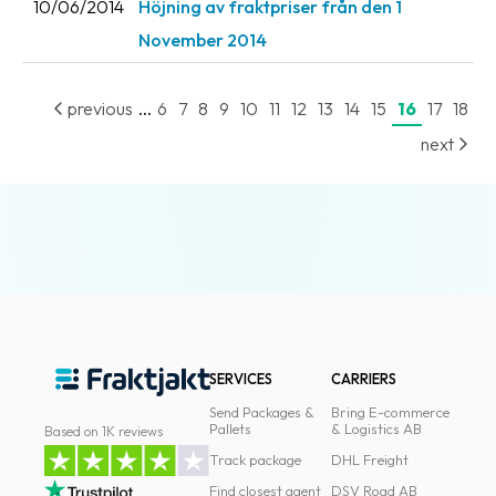
10/06/2014
Höjning av fraktpriser från den 1
November 2014
...
previous
6
7
8
9
10
11
12
13
14
15
16
17
18
next
SERVICES
CARRIERS
Send Packages &
Bring E-commerce
Pallets
& Logistics AB
Based on 1K reviews
Track package
DHL Freight
Find closest agent
DSV Road AB