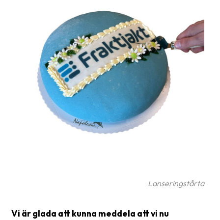
Glossary
Packing
Shipping
documents
Printer
settings
Customs
declarations
Delivery
terms
Pickups
Lanseringstårta
Manuals
Vi är glada att kunna meddela att vi nu
Downloads