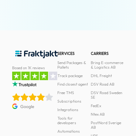
SERVICES
CARRIERS
Send Packages &
Bring E-commerce
Pallets
& Logistics AB
Based on 1K reviews
Track package
DHL Freight
Find closest agent
DSV Road AB
Free TMS
DSV Road Sweden
SE
Subscriptions
FedEx
Google
Integrations
Ntex AB
Tools for
developers
PostNord Sverige
AB
Automations
UPS