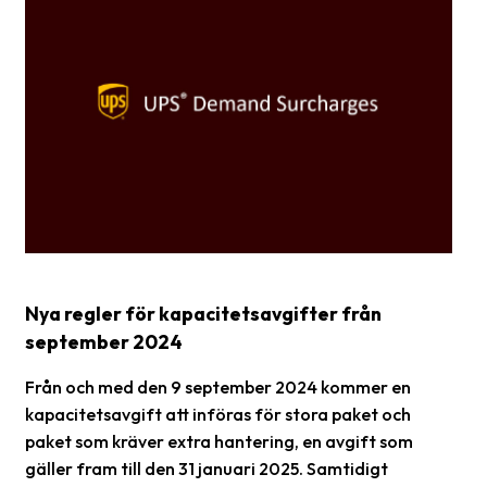
Glossary
Packing
Shipping
documents
Printer
settings
Customs
declarations
Nya regler för kapacitetsavgifter från
Delivery
september 2024
terms
Från och med den 9 september 2024 kommer en
Pickups
kapacitetsavgift att införas för stora paket och
Manuals
paket som kräver extra hantering, en avgift som
gäller fram till den 31 januari 2025. Samtidigt
Downloads