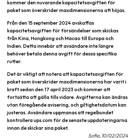
kommer den nuvarande kapacitetsavgiften för
paket som överskrider maxdimensionerna att höjas.
Barcode
scanner
Från den 15 september 2024 avskaffas
kapacitetsavgiften för försändelser som skickas
Support
från Kina, Hongkong och Macao till Europa och
About
Indien. Detta innebär att avsändare inte längre
the
behöver betala denna avgift för dessa specifika
company
rutter.
Det är viktigt att notera att kapacitetsavgiften för
About
paket som överskrider maxdimensionerna har varit i
Fraktjakt
kraft sedan den 17 april 2023 och kommer att
Media
fortsätta att gälla tills vidare. Avgifterna kan ändras
utan föregående avisering, och giltighetsdatum kan
Coworkers
justeras. Avsändare uppmanas att regelbundet
Job
kontrollera ups.com för de senaste uppdateringarna
&
innan de skickar sina paket.
career
Sofia, 10/02/2024