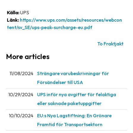
News
Källa:
UPS
archive
Länk:
https://www.ups.com/assets/resources/webcon
Contact
tent/sv_SE/ups-peak-surcharge-eu.pdf
us
To Fraktjakt
Terms
More articles
Terms
and
11/08/2024
Strängare varubeskrivningar för
conditions
Försändelser till USA
Privacy
10/29/2024
UPS inför nya avgifter för felaktiga
Prohibited
eller saknade paketuppgifter
and
dangerous
10/10/2024
EU:s Nya Lagstiftning: En Grönare
content
Framtid för Transportsektorn