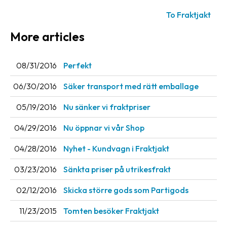
News
To Fraktjakt
archive
More articles
Contact
us
08/31/2016
Perfekt
Terms
06/30/2016
Säker transport med rätt emballage
Terms
05/19/2016
Nu sänker vi fraktpriser
and
04/29/2016
Nu öppnar vi vår Shop
conditions
04/28/2016
Nyhet - Kundvagn i Fraktjakt
Privacy
03/23/2016
Sänkta priser på utrikesfrakt
Prohibited
and
02/12/2016
Skicka större gods som Partigods
dangerous
content
11/23/2015
Tomten besöker Fraktjakt