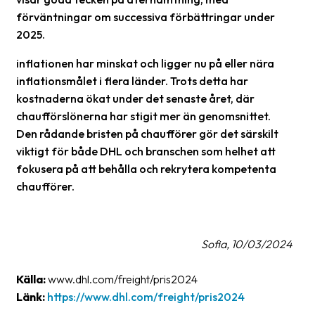
förväntningar om successiva förbättringar under
Barcode
2025.
scanner
inflationen har minskat och ligger nu på eller nära
Support
inflationsmålet i flera länder. Trots detta har
kostnaderna ökat under det senaste året, där
About
chaufförslönerna har stigit mer än genomsnittet.
the
Den rådande bristen på chaufförer gör det särskilt
company
viktigt för både DHL och branschen som helhet att
fokusera på att behålla och rekrytera kompetenta
About
chaufförer.
Fraktjakt
Media
Sofia, 10/03/2024
Coworkers
Job
Källa:
www.dhl.com/freight/pris2024
&
Länk:
https://www.dhl.com/freight/pris2024
career