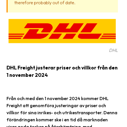
therefore probably out of date.
Glossary
Packing
Shipping
documents
Printer
DHL
settings
DHL Freight justerar priser och villkor från den
Customs
declarations
1 november 2024
Delivery
terms
Från och med den 1 november 2024 kommer DHL
Pickups
Freight att genomföra justeringar av priser och
villkor för sina inrikes- och utrikestransporter. Denna
Manuals
förändringen kommer ske i en tid då marknaden
Downloads
visar goda tecken på återhämtning, med