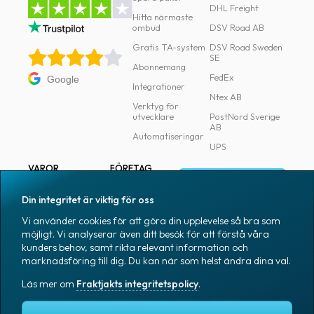
DHL Freight
Hitta närmaste
ombud
DSV Road AB
Gratis TA-system
DSV Road Sweden
SE
Abonnemang
FedEx
Google
Integrationer
Ntex AB
Verktyg för
utvecklare
PostNord Sverige
AB
Automatiseringar
UPS
VAROR
FÖRETAG
Logga in
Samtliga varor
Om Fraktjakt
Din integritet är viktig för oss
Märkning
Pressrum
Vi använder cookies för att göra din upplevelse så bra som
Skapa konto
Emballage
Medarbetare
möjligt. Vi analyserar även ditt besök för att förstå våra
kunders behov, samt rikta relevant information och
Emballagetillbehör
Jobb & karriär
marknadsföring till dig. Du kan när som helst ändra dina val.
Kontorsvaror
Nyhetsarkiv
Läs mer om
Fraktjakts integritetspolicy
.
Blogg
Svenska
Kundtjänst