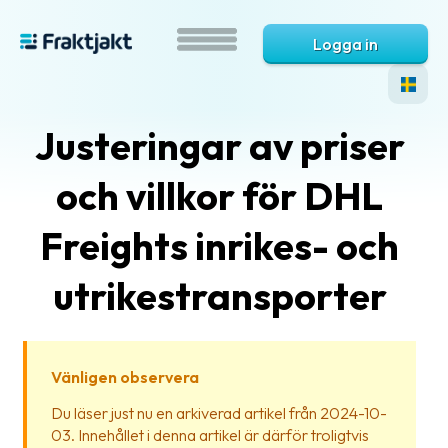
Logga in
Justeringar av priser
och villkor för DHL
Freights inrikes- och
utrikestransporter
Vad
är
Fraktjakt?
Vänligen observera
Hjälp?
Du läser just nu en arkiverad artikel från 2024-10-
03. Innehållet i denna artikel är därför troligtvis
Vanliga