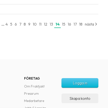
...
e
4
5
6
7
8
9
10
11
12
13
14
15
16
17
18
nästa
FÖRETAG
Logga in
Om Fraktjakt
Pressrum
Skapa konto
Medarbetare