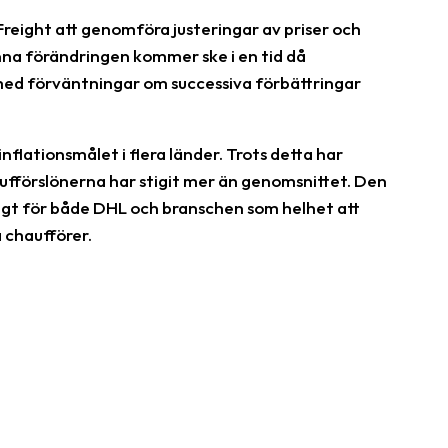
ight att genomföra justeringar av priser och
Denna förändringen kommer ske i en tid då
ed förväntningar om successiva förbättringar
inflationsmålet i flera länder. Trots detta har
ufförslönerna har stigit mer än genomsnittet. Den
ktigt för både DHL och branschen som helhet att
 chaufförer.