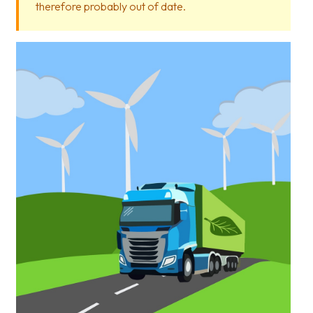
therefore probably out of date.
Glossary
Packing
Shipping
documents
Printer
settings
Customs
declarations
Delivery
terms
Pickups
Manuals
Downloads