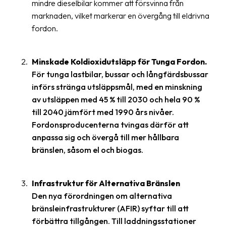
mindre dieselbilar kommer att försvinna från
News
marknaden, vilket markerar en övergång till eldrivna
archive
fordon.
Contact
us
Minskade Koldioxidutsläpp för Tunga Fordon.
För tunga lastbilar, bussar och långfärdsbussar
Terms
införs stränga utsläppsmål, med en minskning
av utsläppen med 45 % till 2030 och hela 90 %
Terms
till 2040 jämfört med 1990 års nivåer.
and
Fordonsproducenterna tvingas därför att
conditions
anpassa sig och övergå till mer hållbara
bränslen, såsom el och biogas.
Privacy
Prohibited
and
Infrastruktur för Alternativa Bränslen
dangerous
Den nya förordningen om alternativa
content
bränsleinfrastrukturer (AFIR) syftar till att
förbättra tillgången. Till laddningsstationer