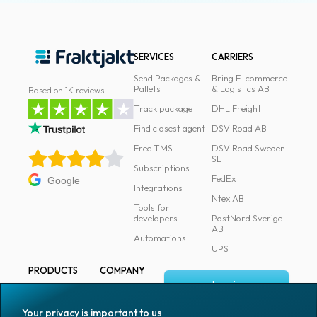
SERVICES
CARRIERS
Send Packages &
Bring E-commerce
Pallets
& Logistics AB
Based on 1K reviews
Track package
DHL Freight
Find closest agent
DSV Road AB
Free TMS
DSV Road Sweden
SE
Subscriptions
FedEx
Google
Integrations
Ntex AB
Tools for
developers
PostNord Sverige
AB
Automations
UPS
PRODUCTS
COMPANY
Log in
All products
About
Fraktjakt
Marking
Your privacy is important to us