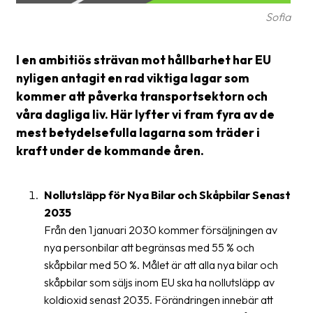
Sofia
Barcode
scanner
I en ambitiös strävan mot hållbarhet har EU
Support
nyligen antagit en rad viktiga lagar som
kommer att påverka transportsektorn och
About
våra dagliga liv. Här lyfter vi fram fyra av de
the
mest betydelsefulla lagarna som träder i
company
kraft under de kommande åren.
About
Fraktjakt
Nollutsläpp för Nya Bilar och Skåpbilar Senast
2035
Media
Från den 1 januari 2030 kommer försäljningen av
Coworkers
nya personbilar att begränsas med 55 % och
skåpbilar med 50 %. Målet är att alla nya bilar och
Job
skåpbilar som säljs inom EU ska ha nollutsläpp av
&
koldioxid senast 2035. Förändringen innebär att
career