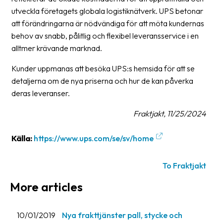
utveckla företagets globala logistiknätverk. UPS betonar
Barcode
att förändringarna är nödvändiga för att möta kundernas
scanner
behov av snabb, pålitlig och flexibel leveransservice i en
alltmer krävande marknad.
Support
Kunder uppmanas att besöka UPS:s hemsida för att se
About
detaljerna om de nya priserna och hur de kan påverka
the
deras leveranser.
company
Fraktjakt, 11/25/2024
About
Fraktjakt
Källa:
https://www.ups.com/se/sv/home
Media
To Fraktjakt
Coworkers
More articles
Job
&
10/01/2019
Nya frakttjänster pall, stycke och
career