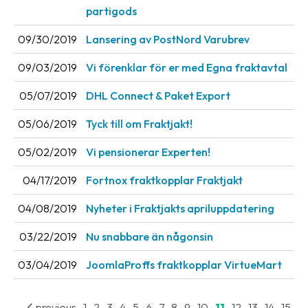
partigods
News
archive
09/30/2019
Lansering av PostNord Varubrev
Contact
09/03/2019
Vi förenklar för er med Egna fraktavtal
us
05/07/2019
DHL Connect & Paket Export
Terms
05/06/2019
Tyck till om Fraktjakt!
Terms
05/02/2019
Vi pensionerar Experten!
and
conditions
04/17/2019
Fortnox fraktkopplar Fraktjakt
Privacy
04/08/2019
Nyheter i Fraktjakts apriluppdatering
Prohibited
03/22/2019
Nu snabbare än någonsin
and
dangerous
03/04/2019
JoomlaProffs fraktkopplar VirtueMart
content
previous
1
2
3
4
5
6
7
8
9
10
11
12
13
14
15