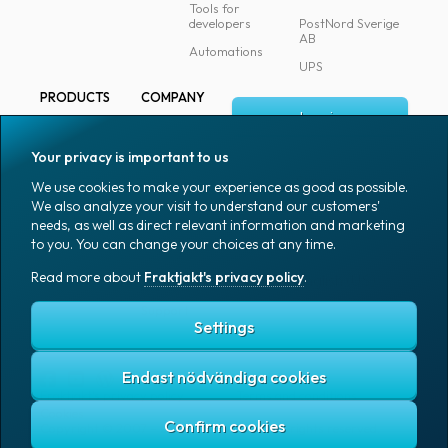
Tools for
developers
PostNord Sverige
AB
Automations
UPS
PRODUCTS
COMPANY
Log in
All products
About
Fraktjakt
Marking
Your privacy is important to us
Media
Sign up
Packaging
We use cookies to make your experience as good as possible.
Coworkers
We also analyze your visit to understand our customers'
Packaging
needs, as well as direct relevant information and marketing
accessories
Job & career
to you. You can change your choices at any time.
Office goods
News archive
Read more about
Fraktjakt's privacy policy
.
English (US)
Blog
Support
Settings
Endast nödvändiga cookies
Fraktjakt's privacy policy
Terms and conditions
Cookies
Copyright © 2007 – 2026 Fraktjakt AB. All rights reserved.