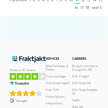
16
17
18
next
SERVICES
CARRIERS
Send Packages &
Bring E-commerce
Pallets
& Logistics AB
Based on 1K reviews
Track package
DHL Freight
Find closest agent
DSV Road AB
Free TMS
DSV Road Sweden
SE
Subscriptions
FedEx
Google
Integrations
Ntex AB