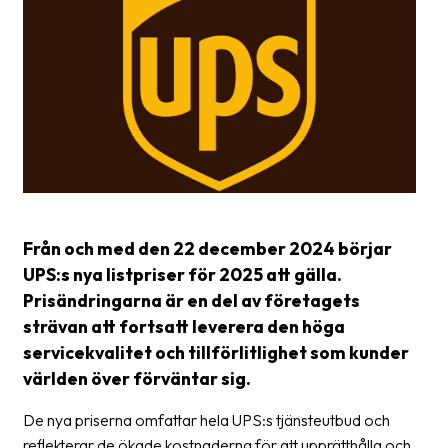
Glossary
Packing
Shipping
documents
Printer
settings
Customs
Från och med den 22 december 2024 börjar
declarations
UPS:s nya listpriser för 2025 att gälla.
Prisändringarna är en del av företagets
Delivery
terms
strävan att fortsatt leverera den höga
servicekvalitet och tillförlitlighet som kunder
Pickups
världen över förväntar sig.
Manuals
De nya priserna omfattar hela UPS:s tjänsteutbud och
Downloads
reflekterar de ökade kostnaderna för att upprätthålla och