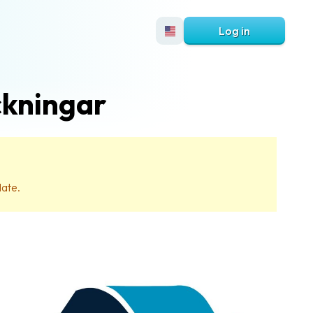
Log in
ckningar
date.