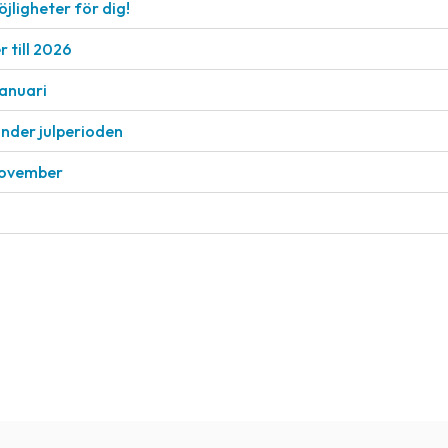
öjligheter för dig!
 till 2026
januari
under julperioden
 november