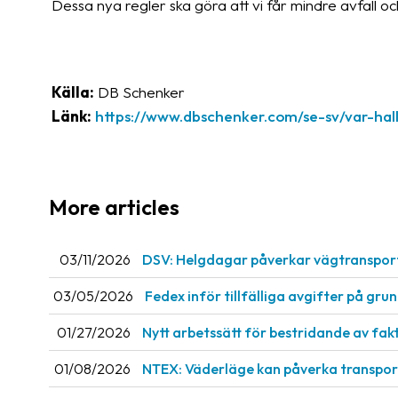
Dessa nya regler ska göra att vi får mindre avfall o
Källa:
DB Schenker
Länk:
https://www.dbschenker.com/se-sv/var-hal
More articles
03/11/2026
DSV: Helgdagar påverkar vägtranspor
03/05/2026
Fedex inför tillfälliga avgifter på gru
01/27/2026
Nytt arbetssätt för bestridande av fak
01/08/2026
NTEX: Väderläge kan påverka transport