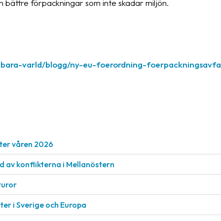
ch bättre förpackningar som inte skadar miljön.
lbara-varld/blogg/ny-eu-foerordning-foerpackningsavfa
ter våren 2026
nd av konflikterna i Mellanöstern
turor
er i Sverige och Europa