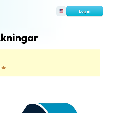
Log in
ckningar
date.