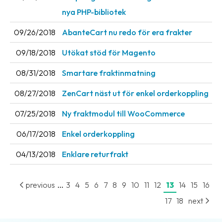
nya PHP-bibliotek
09/26/2018
AbanteCart nu redo för era frakter
09/18/2018
Utökat stöd för Magento
08/31/2018
Smartare fraktinmatning
08/27/2018
ZenCart näst ut för enkel orderkoppling
07/25/2018
Ny fraktmodul till WooCommerce
06/17/2018
Enkel orderkoppling
04/13/2018
Enklare returfrakt
...
previous
3
4
5
6
7
8
9
10
11
12
13
14
15
16
17
18
next