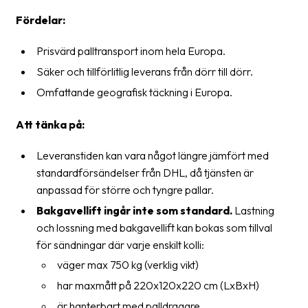
News
Fördelar:
archive
Prisvärd palltransport inom hela Europa.
Contact
Säker och tillförlitlig leverans från dörr till dörr.
us
Omfattande geografisk täckning i Europa.
Terms
Att tänka på:
Terms
Leveranstiden kan vara något längre jämfört med
and
standardförsändelser från DHL, då tjänsten är
conditions
anpassad för större och tyngre pallar.
Privacy
Bakgavellift ingår inte som standard.
Lastning
och lossning med bakgavellift kan bokas som tillval
Prohibited
för sändningar där varje enskilt kolli:
and
dangerous
väger max 750 kg (verklig vikt)
content
har maxmått på 220x120x220 cm (LxBxH)
är hanterbart med palldragare.