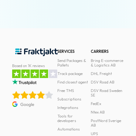
SERVICES
CARRIERS
Send Packages &
Bring E-commerce
Pallets
& Logistics AB
Based on 1K reviews
Track package
DHL Freight
Find closest agent
DSV Road AB
Free TMS
DSV Road Sweden
SE
Subscriptions
FedEx
Google
Integrations
Ntex AB
Tools for
developers
PostNord Sverige
AB
Automations
UPS