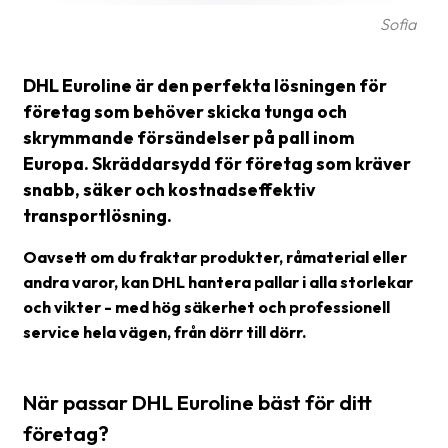
Sofia
Barcode
scanner
DHL Euroline är den perfekta lösningen för
Support
företag som behöver skicka tunga och
skrymmande försändelser på pall inom
About
Europa. Skräddarsydd för företag som kräver
the
snabb, säker och kostnadseffektiv
company
transportlösning.
About
Oavsett om du fraktar produkter, råmaterial eller
Fraktjakt
andra varor, kan DHL hantera pallar i alla storlekar
och vikter - med hög säkerhet och professionell
Media
service hela vägen, från dörr till dörr.
Coworkers
Job
När passar DHL Euroline bäst för ditt
&
företag?
career