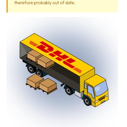
therefore probably out of date.
Glossary
Packing
Shipping
documents
Printer
settings
Customs
declarations
Delivery
terms
Pickups
Manuals
Downloads